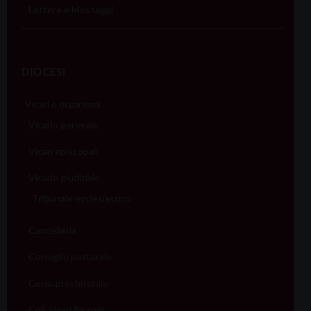
Lettere e Messaggi
DIOCESI
Vicari e organismi
Vicario generale
Vicari episcopali
Vicario giudiziale
Tribunale ecclesiastico
Cancelleria
Consiglio pastorale
Cons. presbiterale
Coll. vicari foranei