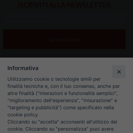
ISCRIVITI ALLA NEWSLETTER
Inserisci
la
tua
e-
mail
*
Informativa
Utilizziamo cookie o tecnologie simili per
finalità tecniche e, con il tuo consenso, anche per
altre finalità ("interazioni e funzionalità semplici",
"miglioramento dell'esperienza", "misurazione" e
"targeting e pubblicità") come specificato nella
HOME
CONTATTI
cookie policy.
Cliccando su "accetta" acconsenti all'utilizzo dei
ORARIO UFFICI DI CURIA: DAL LUNEDÌ AL VENERDÌ DALLE 9
cookie. Cliccando su "personalizza" puoi avere