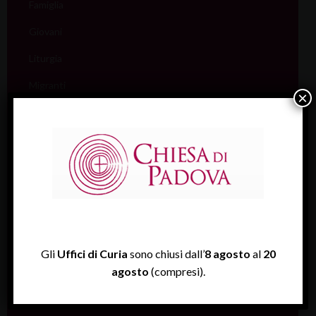
Famiglia
Giovani
Liturgia
Migranti
×
Missione
Pellegrinaggi
Salute
Scuola
Sociale e Lavoro
FISP
Gli
Uffici di Curia
sono chiusi dall’
8 agosto
al
20
agosto
(compresi).
Sport (Csi Padova)
Vita consacrata