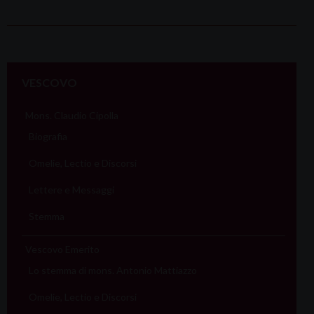
P
o
VESCOVO
s
t
Mons. Claudio Cipolla
N
Biografia
a
Omelie, Lectio e Discorsi
v
i
Lettere e Messaggi
g
Stemma
a
t
Vescovo Emerito
i
Lo stemma di mons. Antonio Mattiazzo
o
Omelie, Lectio e Discorsi
n