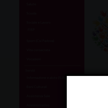
Salute
Scuola
Sociale e Lavoro
FISP
Sport (Csi Padova)
Vita consacrata
Vocazioni
Servizi
migranti
Informazione e aiuto (S.IN.AI)
Beni Culturali
SENZA C
Assistenza Sale
Amministrativo
Pelle