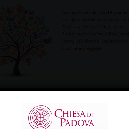
Due nuovi coordinatori Migrantes per
Consiglio Permanete della Cei nel c
22 marzo. Per i cattolici indiani di 
Coordinatore nazionale il sacerd
i cattolici africani di lingua ingles
Continua a leggere
ATEGORIA
grinaggio mariano