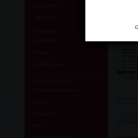
Assicurativo
Rendiconti
G
Economato
Informatico
Legale
Servizio Cassa
Comunità e persone
Territorio della Diocesi
migranti
Vicariati
Parrocchie
SENZA C
Preti
Forma
Diaconi permanenti