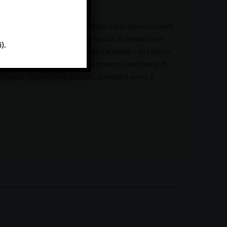
 delle undici comunità etniche cattoliche presenti
anno al fianco dei gruppi e realtà di animazione
).
parrocchie e vicariati. L’appuntamento – dal titolo,
nica 14 maggio alle 14.30 presso il santuario di
ento di preghiera iniziale, prenderà avvio il