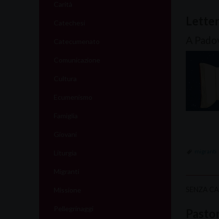
Carità
Lette
Catechesi
A Padov
Catecumenato
Comunicazione
Cultura
Ecumenismo
Famiglia
Giovani
migranti
Liturgia
Migranti
SENZA C
Missione
Pellegrinaggi
Pastor