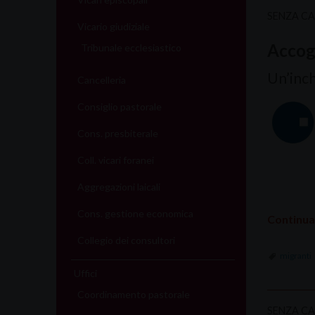
SENZA C
Vicario giudiziale
Accog
Tribunale ecclesiastico
Un’inch
Cancelleria
Consiglio pastorale
Cons. presbiterale
Coll. vicari foranei
Aggregazioni laicali
Cons. gestione economica
Continua
Collegio dei consultori
migranti
Uffici
Coordinamento pastorale
SENZA C