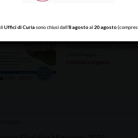
Sarà Maria ad accompagnare i passi
in Diocesi di Padova, che camminer
li
Uffici di Curia
sono chiusi dall’
8 agosto
al
20 agosto
(compresi
missionaria provenienti dalle varie 
“In cammino con Maria” – sarà dome
Monteortone, da dove, dopo un mom
pellegrinaggio …
Continua a leggere
ATEGORIA
zione Giuridica Migrantes 2023