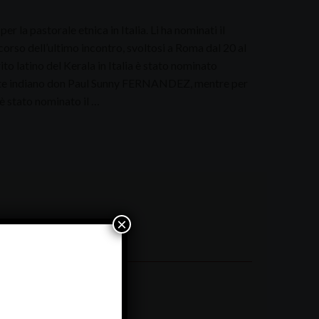
 la pastorale etnica in Italia. Li ha nominati il
orso dell’ultimo incontro, svoltosi a Roma dal 20 al
rito latino del Kerala in Italia è stato nominato
ote indiano don Paul Sunny FERNANDEZ, mentre per
e è stato nominato il …
×