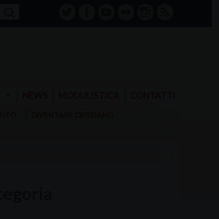
twitter
facebook-
youtube
Flickr
instagram
RSS
alt
E
NEWS
MODULISTICA
CONTATTI
AIUTO
DIVENTARE CRISTIANO
tegoria