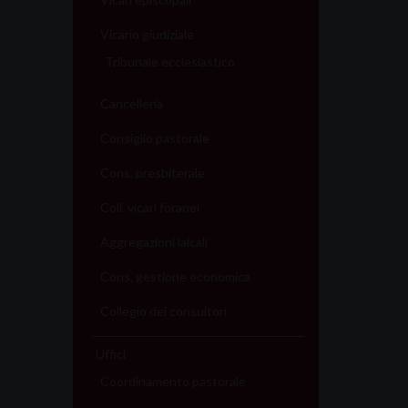
s
Vicario giudiziale
t
Tribunale ecclesiastico
N
Cancelleria
a
Consiglio pastorale
Cons. presbiterale
v
Coll. vicari foranei
i
Aggregazioni laicali
g
Cons. gestione economica
a
Collegio dei consultori
t
Uffici
i
Coordinamento pastorale