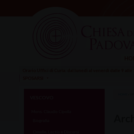
Skip
to
content
HO
Orario Uffici di Curia: dal lunedì al venerdì dalle 9 alle
SPOSARSI
HOME
»
UF
VESCOVO
Mons. Claudio Cipolla
Arch
Biografia
Omelie, Lectio e Discorsi