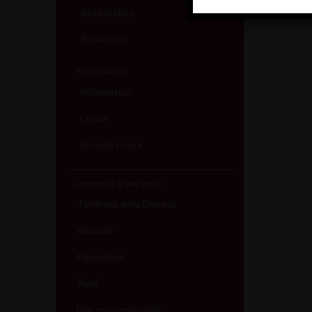
Assicurativo
Rendiconti
Economato
Informatico
Legale
Servizio Cassa
Comunità e persone
Territorio della Diocesi
Vicariati
Parrocchie
Preti
Diaconi permanenti