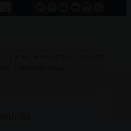
twitter
facebook-
youtube
Flickr
instagram
RSS
alt
E
NEWS
MODULISTICA
CONTATTI
AIUTO
DIVENTARE CRISTIANO
amiglia