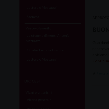
Lettere e Messaggi
Stemma
APPROFO
Vescovo Emerito
BUON
Lo stemma di mons. Antonio
Mattiazzo
Guardando 
non trovar
Omelie, Lectio e Discorsi
abbiamo in
Lettere e Messaggi
Continua
Famiglia
DIOCESI
Vicari e organismi
P
Vicario generale
o
Vicari episcopali