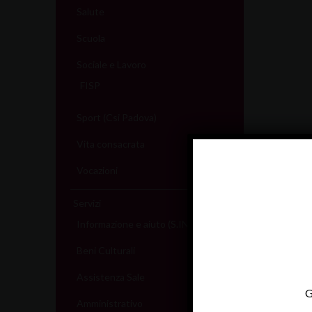
Salute
Scuola
Sociale e Lavoro
FISP
Sport (Csi Padova)
Vita consacrata
Vocazioni
Servizi
Informazione e aiuto (S.IN.AI)
Beni Culturali
Assistenza Sale
G
Amministrativo