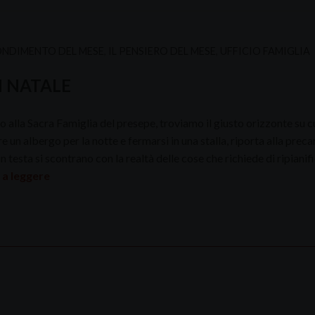
NDIMENTO DEL MESE
,
IL PENSIERO DEL MESE
,
UFFICIO FAMIGLIA
 NATALE
alla Sacra Famiglia del presepe, troviamo il giusto orizzonte su cui
e un albergo per la notte e fermarsi in una stalla, riporta alla prec
 testa si scontrano con la realtà delle cose che richiede di ripianific
 a leggere