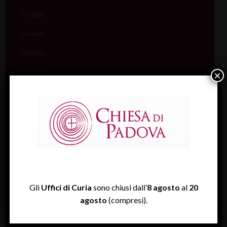
Famiglia
Giovani
Liturgia
Migranti
×
Missione
Pellegrinaggi
Salute
Scuola
Sociale e Lavoro
FISP
Gli
Uffici di Curia
sono chiusi dall’
8 agosto
al
20
agosto
(compresi).
Sport (Csi Padova)
Vita consacrata