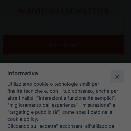
ISCRIVITI ALLA NEWSLETTER
Inserisci
la
tua
e-
mail
*
Informativa
Utilizziamo cookie o tecnologie simili per
finalità tecniche e, con il tuo consenso, anche per
altre finalità ("interazioni e funzionalità semplici",
"miglioramento dell'esperienza", "misurazione" e
"targeting e pubblicità") come specificato nella
HOME
CONTATTI
cookie policy.
Cliccando su "accetta" acconsenti all'utilizzo dei
ORARIO UFFICI DI CURIA: DAL LUNEDÌ AL VENERDÌ DALLE 9