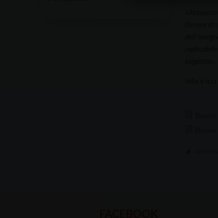
«Abbiamo p
fornire str
dell’insegn
replicabil
esigenza».
Info e iscr
Buone P
Buone 
comunic
FACEBOOK