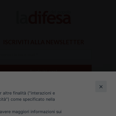
ISCRIVITI ALLA NEWSLETTER
serisci
a
il
altre finalità ("interazioni e
cità") come specificato nella
 avere maggiori informazioni sui