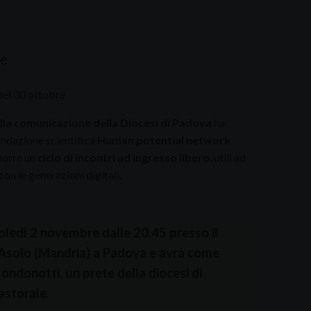
re
del 30 ottobre
ella comunicazione della Diocesi di Padova
ha
fondazione scientifica
Human potential network
porre un
ciclo di incontri ad ingresso libero
, utili ad
n le generazioni digitali.
coledì 2 novembre dalle 20.45 presso il
a Asolo (Mandria) a Padova e avrà come
Rondonotti,
un prete della diocesi di
pastorale
.