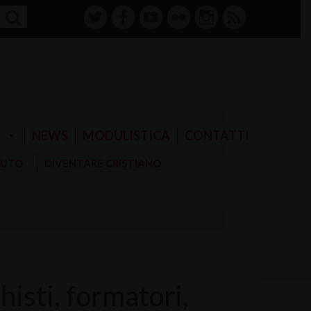
twitter
facebook-
youtube
Flickr
instagram
RSS
alt
E
NEWS
MODULISTICA
CONTATTI
AIUTO
DIVENTARE CRISTIANO
isti, formatori,