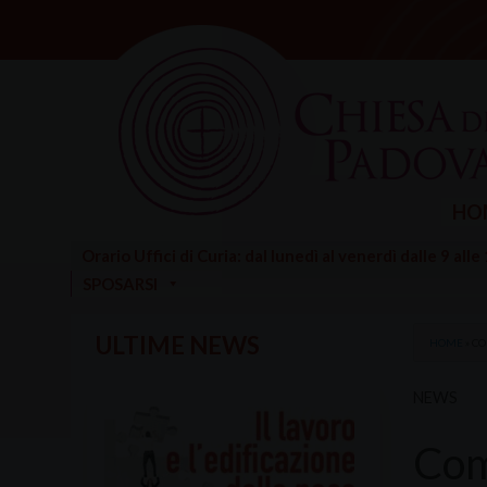
Skip
to
content
HO
Orario Uffici di Curia: dal lunedì al venerdì dalle 9 alle
SPOSARSI
ULTIME NEWS
HOME
»
CO
NEWS
Com