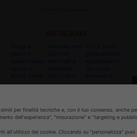
Tweets by diocesipadova
INSTAGRAM
In
la
tu
e-
ma
*
imili per finalità tecniche e, con il tuo consenso, anche per 
amento dell'esperienza", "misurazione" e "targeting e pubbli
i all'utilizzo dei cookie. Cliccando su "personalizza" puoi