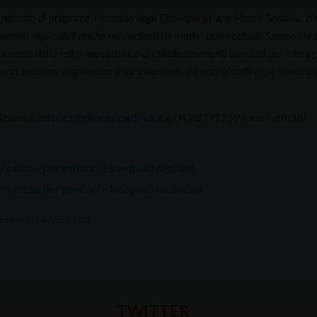
ensato di proporre il metodo degli Eas –spiega don Marco Sanavio, dire
umenti replicabili anche nei contesti formativi parrocchiali. Spesso chi s
amento della religione cattolica ci chiede strumenti concreti per interag
e con qualsiasi argomento si sia interessati ad approfondire ci è sembra
izioni a:
infoucs@diocesipadova.it
o 049 8771759 (orari ufficio)
ratiche per genitori e insegnati depliant
Pratiche per genitori e insegnati locandina
azione
,
in evidenza
,
UCS
TWITTER