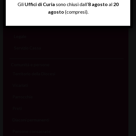
Rendiconti
Gli
Uffici di Curia
sono chiusi dall’
8 agosto
al
20
agosto
(compresi).
Economato
Informatico
Legale
Servizio Cassa
Comunità e persone
Territorio della Diocesi
Vicariati
Parrocchie
Preti
Diaconi permanenti
Persone consacrate