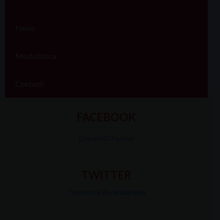
News
Modulistica
Contatti
FACEBOOK
Diocesi Di Padova
TWITTER
Tweets by diocesipadova