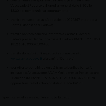
direttamente allo sportello dell’Ufficio pastorale in Via
Vescovado 29 aperto dal lunedì al venerdì dalle 9.30 alle
13.00 e al pomeriggio su appuntamento;
tramite versamento su c/c postale n. 10292357 intestato a
Caritas Diocesana di Padova;
tramite bonifico bancario intestato a Caritas Diocesi di
Padova presso Banca Etica filiale di Padova IBAN: IT27 T050
1812 1010 0000 0100 400
tramite donazioni online protette sul nostro sito
www.caritaspadova.it
alla pagina “Dona ora”
(per offerte detraibili ad onlus) tramite bonifico bancario
intestato a Associazione ADAM Onlus presso Poste Italiane
- Bancoposta IBAN: IT 64 S 07601 12100 001029604178
oppure tramite bollettino postale n. 1029604178
Specificare nella causale:
Terremoto Ecuador