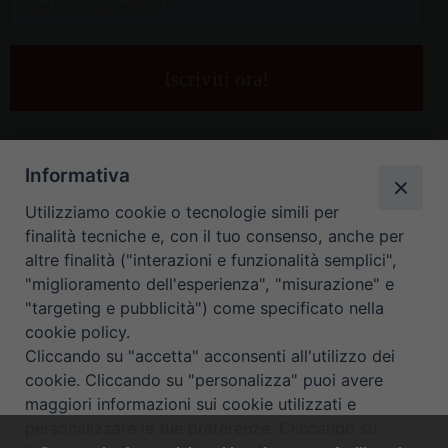
la
tua
e-
mail
*
Informativa
Utilizziamo cookie o tecnologie simili per
finalità tecniche e, con il tuo consenso, anche per
altre finalità ("interazioni e funzionalità semplici",
"miglioramento dell'esperienza", "misurazione" e
"targeting e pubblicità") come specificato nella
HOME
CONTATTI
cookie policy.
Cliccando su "accetta" acconsenti all'utilizzo dei
ORARIO UFFICI DI CURIA: DAL LUNEDÌ AL VENERDÌ DALLE 9
cookie. Cliccando su "personalizza" puoi avere
maggiori informazioni sui cookie utilizzati e
ALLE 12.30
personalizzare le tue preferenze. Cliccando su