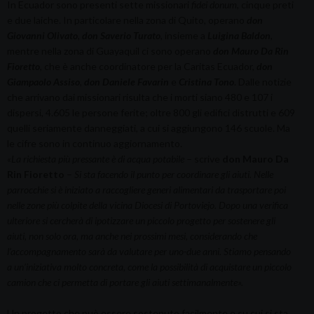
In Ecuador sono presenti sette missionari
fidei donum
, cinque preti
e due laiche. In particolare nella zona di Quito, operano
don
Giovanni Olivato
,
don Saverio Turato
, insieme a
Luigina Baldon
,
mentre nella zona di Guayaquil ci sono operano
don Mauro Da Rin
Fioretto
, che è anche coordinatore per la Caritas Ecuador,
don
Giampaolo Assiso
,
don Daniele Favarin
e
Cristina Tono
. Dalle notizie
che arrivano dai missionari risulta che i morti siano 480 e 107 i
dispersi, 4.605 le persone ferite; oltre 800 gli edifici distrutti e 609
quelli seriamente danneggiati, a cui si aggiungono 146 scuole. Ma
le cifre sono in continuo aggiornamento.
«La richiesta più pressante è di acqua potabile
– scrive
don Mauro Da
Rin Fioretto
–
Si sta facendo il punto per coordinare gli aiuti. Nelle
parrocchie si è iniziato a raccogliere generi alimentari da trasportare poi
nelle zone più colpite della vicina Diocesi di Portoviejo. Dopo una verifica
ulteriore si cercherà di ipotizzare un piccolo progetto per sostenere gli
aiuti, non solo ora, ma anche nei prossimi mesi, considerando che
l’accompagnamento sarà da valutare per uno-due anni. Stiamo pensando
a un’iniziativa molto concreta, come la possibilità di acquistare un piccolo
camion che ci permetta di portare gli aiuti settimanalmente».
Un progetto che può essere sostenuto facilmente e su cui si sta