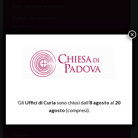
Cons. gestione economica
Collegio dei consultori
Uffici
×
Coordinamento pastorale
Carità
Catechesi
Catecumenato
Comunicazione
Cultura
Gli
Uffici di Curia
sono chiusi dall’
8 agosto
al
20
agosto
(compresi).
Ecumenismo
Famiglia
Giovani