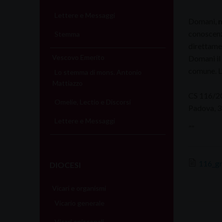
Lettere e Messaggi
Domani,
m
conoscenza
Stemma
direttamen
Vescovo Emerito
Domani il
comune. L
Lo stemma di mons. Antonio
Mattiazzo
CS 116/2
Omelie, Lectio e Discorsi
Padova, 
Lettere e Messaggi
””
116_g
DIOCESI
Vicari e organismi
Vicario generale
Vicari episcopali