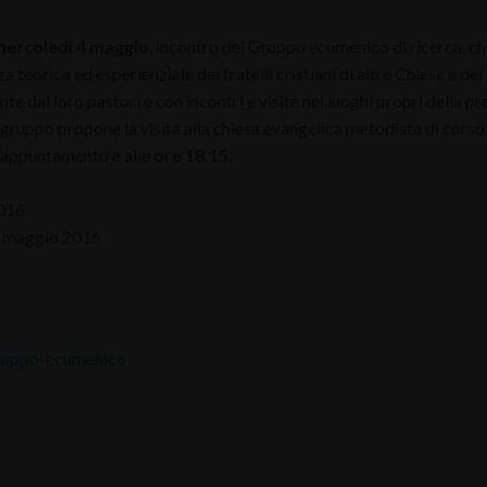
ercoledì 4 maggio
, incontro del Gruppo ecumenico di ricerca, 
 teorica ed esperienziale dei fratelli cristiani di altre Chiese e dei 
te dai loro pastori e con incontri e visite nei luoghi propri della p
 gruppo propone la visita alla chiesa evangelica metodista di cor
’appuntamento è alle
ore 18.15
.
016
3 maggio 2016
ruppo-ecumenico