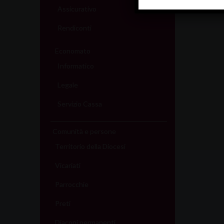
Assicurativo
Rendiconti
Economato
Informatico
Legale
Servizio Cassa
Comunità e persone
Territorio della Diocesi
Vicariati
Parrocchie
Preti
Diaconi permanenti