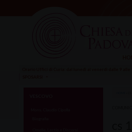
Skip
to
content
HO
Orario Uffici di Curia: dal lunedì al venerdì dalle 9 alle
SPOSARSI
HOME
»
CS
VESCOVO
COMUNIC
Mons. Claudio Cipolla
Biografia
cs
Omelie, Lectio e Discorsi