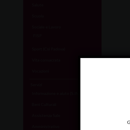
Salute
Scuola
Sociale e Lavoro
FISP
Sport (Csi Padova)
Vita consacrata
Vocazioni
Servizi
Informazione e aiuto (S.IN.AI)
Beni Culturali
Assistenza Sale
G
Amministrativo