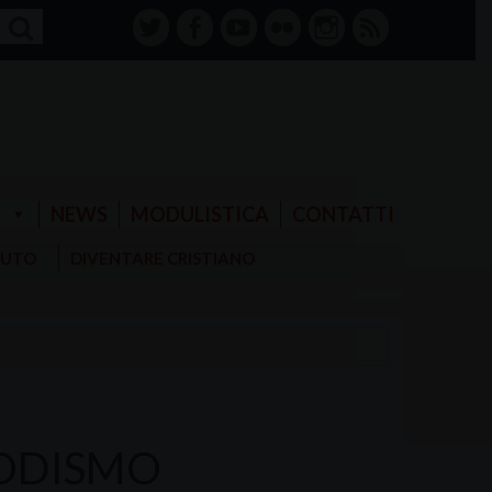
twitter
facebook-
youtube
Flickr
instagram
RSS
alt
E
NEWS
MODULISTICA
CONTATTI
AIUTO
DIVENTARE CRISTIANO
TODISMO