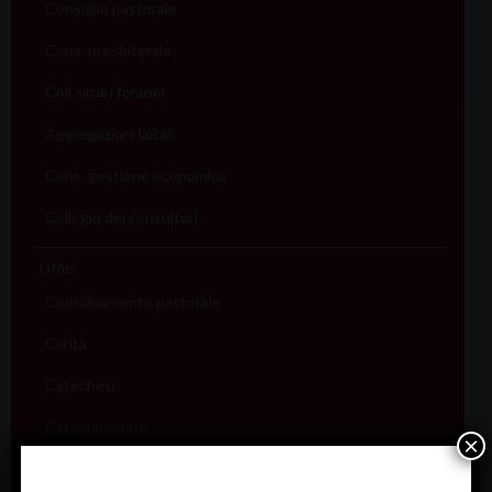
Consiglio pastorale
Cons. presbiterale
Coll. vicari foranei
Aggregazioni laicali
Cons. gestione economica
Collegio dei consultori
Uffici
Coordinamento pastorale
Carità
Catechesi
Catecumenato
×
Comunicazione