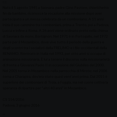
::::
Nato il 5 agosto 1945 a Saonara, padre Gino Pastore, chierichetto
fin da bambino, riconosce la vocazione alla missione dopo aver
partecipato a un messa celebrata da un comboniano. A 11 anni
inizia il suo cammino tra i comboniani, prima a Trento, poi a Padova,
Lucca e infine a Roma. A 26 anni viene ordinato prete nella chiesa
di Saonara da mons. Bortignon. Nel 1971 è in Portogallo, nel 1972
parte per il Mozambico, dove vive tutto il periodo della guerra e
degli scontri tra i socialisti della FRELIMO e i filo-occidentali della
RENAMO. Rientrato in Italia nel 1993, per otto anni si occupa di
animazione missionaria. È lui a tenere il discorso sulla missionarietà
di fronte a Giovanni Paolo II in occasione del Giubileo del 2000.
Nel 2001 torna in Mozambico nella parrocchia di Mirote: nel 2006
torna a Charapira, dov’era stato quasi vent’anni prima. Dal 2015 è
superiore dei comboniani di Troia, a Foggia, ma nel cuore coltiva la
speranza di ripartire per “altri 40 anni” in Mozambico.
CS 154/2016
Padova, 3 giugno 2016
””