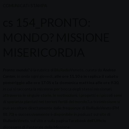
COMUNICATI STAMPA
cs 154_PRONTO:
MONDO? MISSIONE
MISERICORDIA
Pronto: mondo?
è la rubrica di BluRadioVeneto, curata da
Andrea
Canton
, in onda ogni giovedì
,
alle ore 11.10 e in replica il sabato
pomeriggio alle ore 17.05 e la domenica mattina alle ore 9.30
,
in cui si racconta la missione per bocca degli stessi missionari,
attraverso le singole storie, le motivazioni, i progetti e i piccoli semi
di speranza piantati nei terreni fertili del mondo.'La trasmissione si
può ascoltare direttamente dalle frequenze di
BluRadioVeneto
(FM
88.70) e successivamente è disponibile in podcast sul sito di
BluRadioVeneto
, sul sito e sulla pagina Facebook dell’Ufficio
diocesano di Pastorale della Missione.