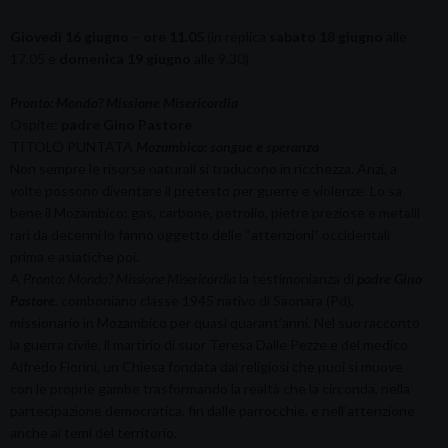
Giovedì 16 giugno
–
ore 11.05
(in replica
sabato 18 giugno
alle
17.05 e
domenica 19 giugno
alle 9.30)
Pronto: Mondo? Missione Misericordia
Ospite:
padre Gino Pastore
TITOLO PUNTATA
Mozambico: sangue e speranza
Non sempre le risorse naturali si traducono in ricchezza. Anzi, a
volte possono diventare il pretesto per guerre e violenze. Lo sa
bene il Mozambico: gas, carbone, petrolio, pietre preziose e metalli
rari da decenni lo fanno oggetto delle “attenzioni” occidentali
prima e asiatiche poi.
A
Pronto: Mondo? Missione Misericordia
la testimonianza di
padre Gino
Pastore
, comboniano classe 1945 nativo di Saonara (Pd),
missionario in Mozambico per quasi quarant’anni. Nel suo racconto
la guerra civile, il martirio di suor Teresa Dalle Pezze e del medico
Alfredo Fiorini, un Chiesa fondata dai religiosi che puoi si muove
con le proprie gambe trasformando la realtà che la circonda, nella
partecipazione democratica, fin dalle parrocchie, e nell’attenzione
anche ai temi del territorio.