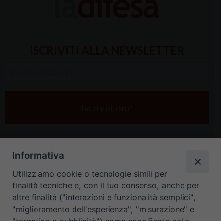
ISCRIVITI ALLA NEWSLETTER
Inserisci
la
tua
e-
mail
*
Informativa
Utilizziamo cookie o tecnologie simili per
finalità tecniche e, con il tuo consenso, anche per
altre finalità ("interazioni e funzionalità semplici",
"miglioramento dell'esperienza", "misurazione" e