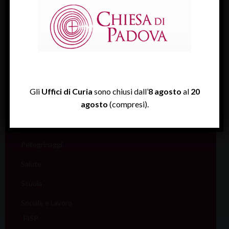
Cultura
Ecumenismo
Famiglia
Giovani
Liturgia
Gli
Uffici di Curia
sono chiusi dall’
8 agosto
al
20
agosto
(compresi).
Migranti
Missione
Pellegrinaggi
Salute
Scuola
Sociale e Lavoro
FISP