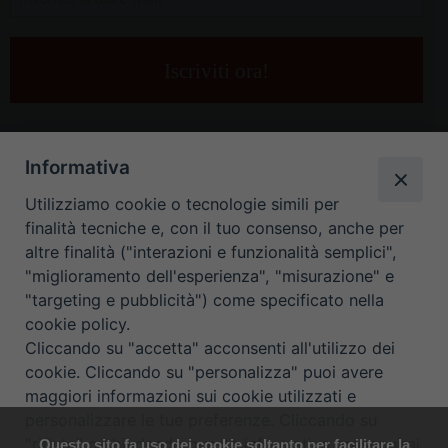
la
tua
e-
mail
*
Informativa
Utilizziamo cookie o tecnologie simili per
finalità tecniche e, con il tuo consenso, anche per
altre finalità ("interazioni e funzionalità semplici",
"miglioramento dell'esperienza", "misurazione" e
"targeting e pubblicità") come specificato nella
HOME
CONTATTI
cookie policy.
Cliccando su "accetta" acconsenti all'utilizzo dei
ORARIO UFFICI DI CURIA: DAL LUNEDÌ AL VENERDÌ DALLE 9
cookie. Cliccando su "personalizza" puoi avere
maggiori informazioni sui cookie utilizzati e
ALLE 12.30
personalizzare le tue preferenze. Cliccando su
"rifiuta" o chiudendo questa informativa proseguirai
Questo sito fa uso dei cookie soltanto per facilitare la