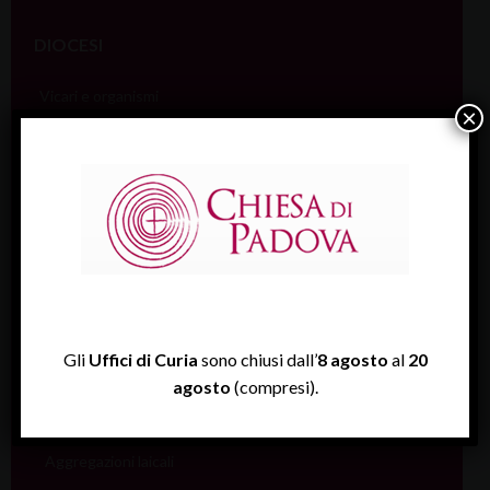
DIOCESI
Vicari e organismi
×
Vicario generale
Vicari episcopali
Vicario giudiziale
Tribunale ecclesiastico
Cancelleria
Consiglio pastorale
Gli
Uffici di Curia
sono chiusi dall’
8 agosto
al
20
Cons. presbiterale
agosto
(compresi).
Coll. vicari foranei
Aggregazioni laicali