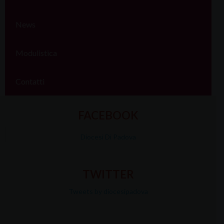
News
Modulistica
Contatti
FACEBOOK
Diocesi Di Padova
TWITTER
Tweets by diocesipadova