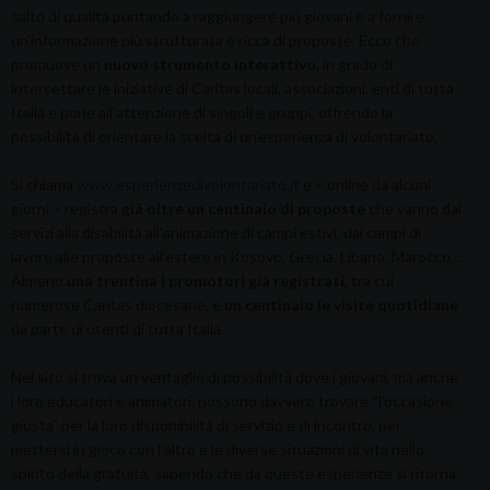
salto di qualità puntando a raggiungere più giovani e a fornire
un’informazione più strutturata e ricca di proposte. Ecco che
promuove un
nuovo strumento interattivo
, in grado di
intercettare le iniziative di Caritas locali, associazioni, enti di tutta
Italia e porle all’attenzione di singoli e gruppi, offrendo la
possibilità di orientare la scelta di un’esperienza di volontariato.
Si chiama
www.esperienzedivolontariato.it
e – online da alcuni
giorni – registra
già oltre un centinaio di proposte
che vanno dai
servizi alla disabilità all’animazione di campi estivi, dai campi di
lavoro alle proposte all’estero in Kosovo, Grecia, Libano, Marocco…
Almeno
una trentina i promotori già registrati
, tra cui
numerose Caritas diocesane, e
un centinaio le visite quotidiane
da parte di utenti di tutta Italia.
Nel sito si trova un ventaglio di possibilità dove i giovani, ma anche
i loro educatori e animatori, possono davvero trovare “l’occasione
giusta” per la loro disponibilità di servizio e di incontro, per
mettersi in gioco con l’altro e le diverse situazioni di vita nello
spirito della gratuità, sapendo che da queste esperienze si ritorna