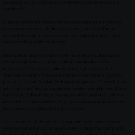
sempre con un arricchimento a vari livelli da spendere poi nella
quotidianità.
Questa piattaforma nasce a ridosso dell’estate ma si propone di
diventare un punto di riferimento nazionale per tutto l’anno,
perché il volontariato non ha un tempo privilegiato, ma ha molte
forme e molte possibilità, sempre!
Fare esperienze di volontariato significa mettere a disposizione
tempo, competenze, impegno, volontà ma significa anche
muoversi sul binario della solidarietà, di progetti concreti di
vicinanza, sostegno, aiuto, conoscenza, progettazione. E proprio
per queste ragioni
Caritas Padova
, appoggiata da Caritas italiana,
si fa “portavoce” di questa iniziativa, «
perché –
spiega
Enrico Baldo
,
l’operatore Caritas Padova che segue questo progetto
–
educare
alla carità
, che è uno dei nostri obiettivi pastorali, passa anche attraverso
la sperimentazione dell’incontro e del dono di sé».
Il sito permette di attuare ricerche specifiche in base a diverse
caratteristiche: periodo, zona, età, numero dei partecipanti, costi.
Ma è un servizio che, oltre alla potenzialità divulgativa, ha anche