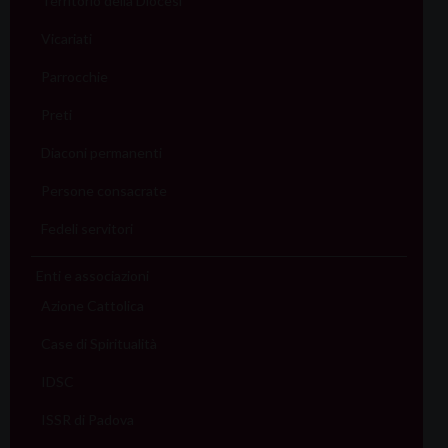
Territorio della Diocesi
Vicariati
Parrocchie
Preti
Diaconi permanenti
Persone consacrate
Fedeli servitori
Enti e associazioni
Azione Cattolica
Case di Spiritualità
IDSC
ISSR di Padova