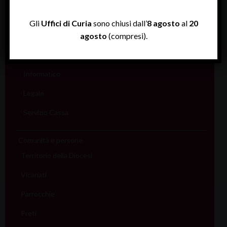
Amministrativo
Assicurativo
Gli
Uffici di Curia
sono chiusi dall’
8 agosto
al
20
Rendiconti
agosto
(compresi).
Economato
Informatico
Legale
Servizio Cassa
Comunità e persone
Territorio della Diocesi
Vicariati
Parrocchie
Preti