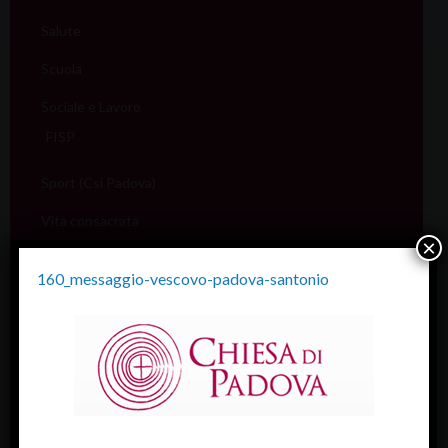
Salute
Scuola
Sociale e Lavoro
FISP
Sport (Csi Padova)
Vita consacrata
×
Vocazioni
160_messaggio-vescovo-padova-santonio
Servizi
Informazione e aiuto (S.IN.AI)
Beni Culturali
Assistenza Sale