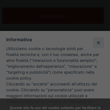
la
tua
e-
mail
*
Informativa
Utilizziamo cookie o tecnologie simili per
finalità tecniche e, con il tuo consenso, anche per
altre finalità ("interazioni e funzionalità semplici",
"miglioramento dell'esperienza", "misurazione" e
"targeting e pubblicità") come specificato nella
HOME
CONTATTI
cookie policy.
Cliccando su "accetta" acconsenti all'utilizzo dei
ORARIO UFFICI DI CURIA: DAL LUNEDÌ AL VENERDÌ DALLE 9
cookie. Cliccando su "personalizza" puoi avere
maggiori informazioni sui cookie utilizzati e
ALLE 12.30
personalizzare le tue preferenze. Cliccando su
"rifiuta" o chiudendo questa informativa proseguirai
Questo sito fa uso dei cookie soltanto per facilitare la
Copyright ©
Diocesi Padova
. All Rights Reserved.
Note Legali
|