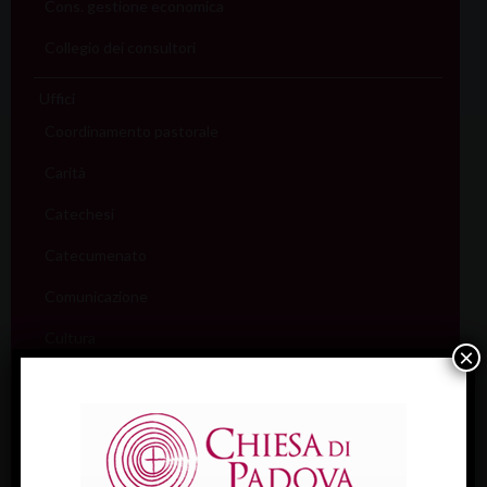
Cons. gestione economica
Collegio dei consultori
Uffici
Coordinamento pastorale
Carità
Catechesi
Catecumenato
Comunicazione
Cultura
×
Ecumenismo
Famiglia
Giovani