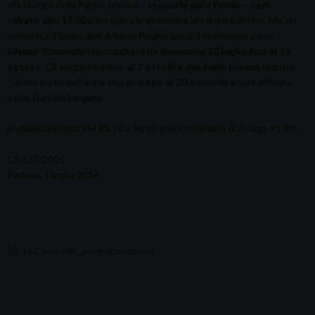
alla liturgia della Parola festiva –
In ascolto della Parola
–
ogni
sabato alle 17.30
e in replica la domenica alle 8 del mattino. Ma, da
domenica 3 luglio,
don Alberto Pregno
lascia il testimone a
don
Silvano Trincanato
che condurrà da
domenica 10 luglio fino al 15
agosto
. Gli succederà
fino al 2 ottobre
don Fabio Fioraso
, mentre
l’ultima parte dell'anno liturgico
fino al 20 novembre
sarà affidata
a
don Daniele Longato
.
BluRadioVeneto: FM 88.70 e 94.60 (per l’Altopiano di Asiago 91.90)
CS 167/2016
Padova, 1 luglio 2016
””
167_bluradio_programmazione