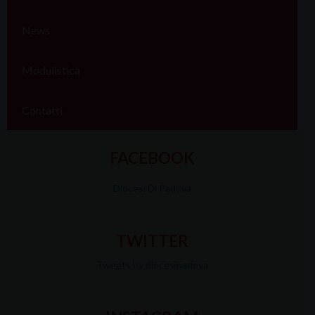
News
Modulistica
Contatti
FACEBOOK
Diocesi Di Padova
TWITTER
Tweets by diocesipadova