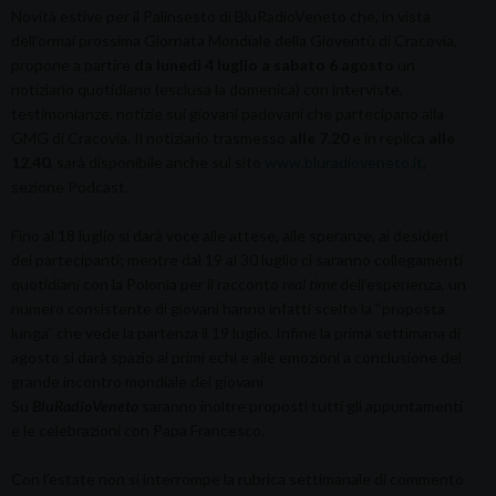
Novità estive per il Palinsesto di BluRadioVeneto che, in vista
dell’ormai prossima Giornata Mondiale della Gioventù di Cracovia,
propone a partire
da lunedì 4 luglio a sabato 6 agosto
un
notiziario quotidiano (esclusa la domenica) con interviste,
testimonianze, notizie sui giovani padovani che partecipano alla
GMG di Cracovia. Il notiziario trasmesso
alle 7.20
e in replica
alle
12.40
, sarà disponibile anche sul sito
www.bluradioveneto.it
,
sezione Podcast.
Fino al 18 luglio si darà voce alle attese, alle speranze, ai desideri
dei partecipanti; mentre dal 19 al 30 luglio ci saranno collegamenti
quotidiani con la Polonia per il racconto
real time
dell’esperienza, un
numero consistente di giovani hanno infatti scelto la “proposta
lunga” che vede la partenza il 19 luglio. Infine la prima settimana di
agosto si darà spazio ai primi echi e alle emozioni a conclusione del
grande incontro mondiale dei giovani
Su
BluRadioVeneto
saranno inoltre proposti tutti gli appuntamenti
e le celebrazioni con Papa Francesco.
Con l’estate non si interrompe la rubrica settimanale di commento