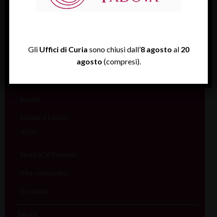
Liturgia
Migranti
Missione
Gli
Uffici di Curia
sono chiusi dall’
8 agosto
al
20
agosto
(compresi).
Pellegrinaggi
Salute
Scuola
Sociale e Lavoro
FISP
Sport (Csi Padova)
Vita consacrata
Vocazioni
Servizi