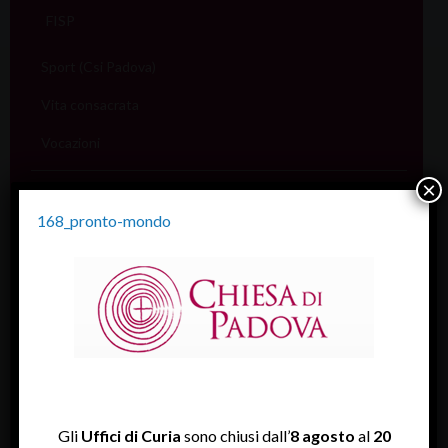
FISP
Sport (Csi Padova)
Vita consacrata
Vocazioni
×
Servizi
Informazione e aiuto (S.IN.AI)
168_pronto-mondo
Beni Culturali
Assistenza Sale
Amministrativo
Assicurativo
Rendiconti
Gli
Uffici di Curia
sono chiusi dall’
8 agosto
al
20
Economato