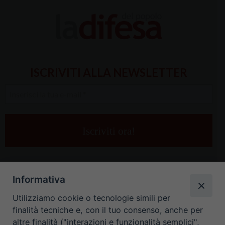
ISCRIVITI ALLA NEWSLETTER
Inserisci
la
tua
e-
mail
*
Informativa
Utilizziamo cookie o tecnologie simili per
finalità tecniche e, con il tuo consenso, anche per
altre finalità ("interazioni e funzionalità semplici",