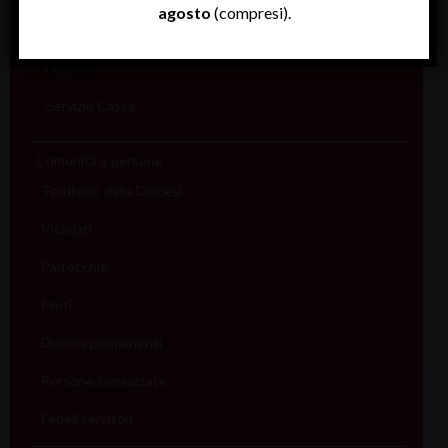
agosto
(compresi).
Informatico
Legale
Servizio Cassa
Comunità e persone
Territorio della Diocesi
Vicariati
Parrocchie
Preti
Diaconi permanenti
Persone consacrate
Fedeli servitori