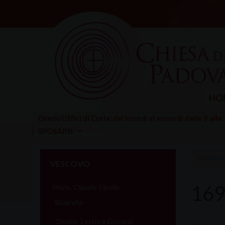
Skip
to
content
HO
Orario Uffici di Curia: dal lunedì al venerdì dalle 9 alle
SPOSARSI
HOME
»
CS
VESCOVO
169
Mons. Claudio Cipolla
Biografia
Omelie, Lectio e Discorsi