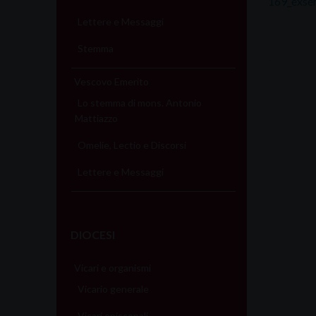
169_exsem
Lettere e Messaggi
Stemma
Vescovo Emerito
Lo stemma di mons. Antonio
Mattiazzo
Omelie, Lectio e Discorsi
Lettere e Messaggi
DIOCESI
Vicari e organismi
Vicario generale
Vicari episcopali