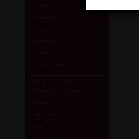
Assicurativo
Rendiconti
Economato
Informatico
Legale
Servizio Cassa
Comunità e persone
Territorio della Diocesi
Vicariati
Parrocchie
Preti
Diaconi permanenti