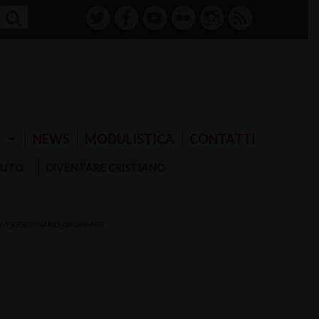
twitter
facebook-
youtube
Flickr
instagram
RSS
alt
E
NEWS
MODULISTICA
CONTATTI
AIUTO
DIVENTARE CRISTIANO
69_EXSEMINARIO_ORDINANZE