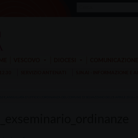
ME
VESCOVO
DIOCESI
COMUNICAZION
 12.30
SERVIZIO ANTENATI
S.IN.AI - INFORMAZIONE E 
 169_ANNULLATA D’UFFICIO L’ORDINANZA DEL COMUNE DI SELVAZZANO DELL’8 APRILE 2016
»
1
_exseminario_ordinanze