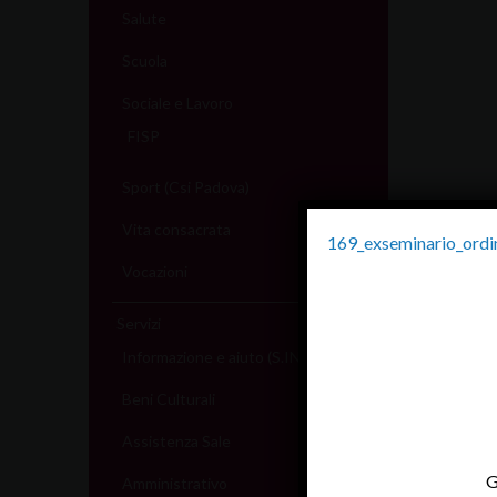
Salute
Scuola
Sociale e Lavoro
FISP
Sport (Csi Padova)
Vita consacrata
169_exseminario_ordi
Vocazioni
Servizi
Informazione e aiuto (S.IN.AI)
Beni Culturali
Assistenza Sale
G
Amministrativo