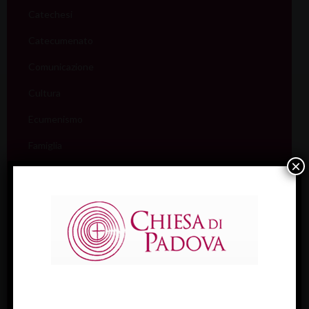
Catechesi
Catecumenato
Comunicazione
Cultura
Ecumenismo
Famiglia
×
Giovani
Liturgia
Migranti
Missione
Pellegrinaggi
Salute