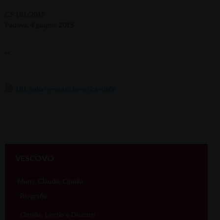
CS 181/2015
Padova, 4 giugno 2015
””
181_valori-e-pratiche-etica-civile
VESCOVO
Mons. Claudio Cipolla
Biografia
Omelie, Lectio e Discorsi