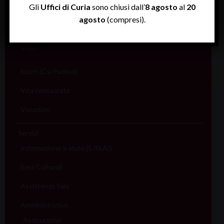
Gli
Uffici di Curia
sono chiusi dall’
8 agosto
al
20
Scuola
agosto
(compresi).
Sociale e Lavoro
FISP
Sport (Csi Padova)
Vita consacrata
Vocazioni
Servizi
Informazione e aiuto (S.IN.AI)
Beni Culturali
Assistenza Sale
Amministrativo
Assicurativo