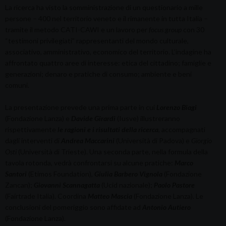
La ricerca ha visto la somministrazione di un questionario a mille
persone – 400 nel territorio veneto e il rimanente in tutta Italia –
tramite il metodo CATI-CAWI e un lavoro per
focus group
con 30
“testimoni privilegiati” rappresentanti del mondo culturale,
associativo, amministrativo, economico del territorio. L’indagine ha
affrontato quattro aree di interesse: etica del cittadino; famiglie e
generazioni; denaro e pratiche di consumo; ambiente e beni
comuni.
La presentazione prevede una prima parte in cui
Lorenzo Biagi
(Fondazione Lanza) e
Davide Girardi
(Iusve) illustreranno
rispettivamente
le ragioni e i risultati della ricerca
, accompagnati
dagli interventi di
Andrea Maccarini
(Università di Padova) e
Giorgio
Osti
(Università di Trieste). Una seconda parte, nella formula della
tavola rotonda, vedrà confrontarsi su alcune pratiche:
Marco
Santori
(Etimos Foundation),
Giulia Barbero Vignola
(Fondazione
Zancan);
Giovanni Scannagatta
(Ucid nazionale);
Paolo Pastore
(Fairtrade Italia). Coordina
Matteo Mascia
(Fondazione Lanza). Le
conclusioni del pomeriggio sono affidate ad
Antonio Autiero
(Fondazione Lanza).