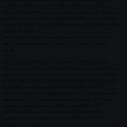
Mogadiscio e dal 2001 vescovo della diocesi di Gibuti, piccolo
paese del Corno d’Africa in cui i cristiani si contano sulle dita di una
mano. Frate minore,
nativo di Valsanzibio (Pd)
, il vescovo Bertin
divide il suo cuore tra la piccola Gibuti e la Somalia ancora dilaniata
dalla guerra civile.
Minoranze assolute chiamate a un compito nobile: far lievitare la
massa, dare sapore alla terra. Anche con le opere sociali e la
scuola.
Mons Giorgio Bertin nasce il 28 dicembre 1946 a Galzignano
Terme da una famiglia di Valsanzibio. Trasferitosi con la famiglia del
Varesotto, a dieci anni resta colpito dal racconto delle missioni di
un frate francescano. A 12 anni entra tra i frati francescani della
Lombardia, viene ordinato presbitero il 7 giugno del 1975.
Giovane missionario in Somalia quando ancora la Chiesa Cattolica
poteva contare su una presenza stabile, il 29 aprile 1990 viene
nominato amministratore apostolico di Mogadiscio dopo
l’uccisione del vescovo Pietro Salvatore Colombo. Nel 2001
Giovanni Paolo II lo elegge vescovo di Gibuti.
Da allora, mons.
Bertin continua il suo lavoro di custode del Corno