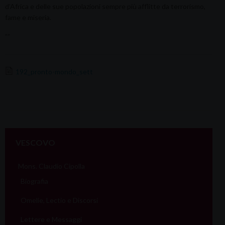
d’Africa e delle sue popolazioni sempre più afflitte da terrorismo,
fame e miseria.
””
192_pronto-mondo_sett
VESCOVO
Mons. Claudio Cipolla
Biografia
Omelie, Lectio e Discorsi
Lettere e Messaggi