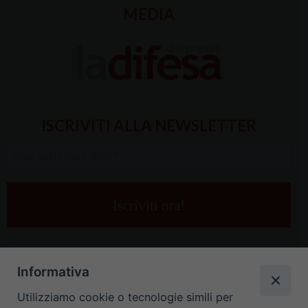
MEDIA
ISCRIVITI ALLA NEWSLETTER
Inserisci
la
tua
e-
mail
*
Informativa
Utilizziamo cookie o tecnologie simili per