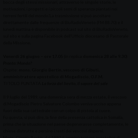
bocca degli stessi missionari, attraverso le singole storie, le
motivazioni, i progetti e i piccoli semi di speranza piantati nei
terreni fertili del mondo.'La trasmissione si può ascoltare
direttamente dalle frequenze di BluRadioVeneto (FM 88.70) e il
lunedì mattina è disponibile in podcast sul sito di BluRadioVeneto,
sul sito e sulla pagina Facebook dell’Ufficio diocesano di Pastorale
della Missione.
Venerdì 26 giugno – ore 17.05
(in replica
domenica 28 alle 9.30
)
Pronto: Mondo?
Ospite:
mons. Giorgio Bertin, vescovo di Gibuti,
amministratore apostolico di Mogadiscio, O.F.M.
TITOLO PUNTATA
La forza del lievito, il sapore del sale
Il 9 luglio del 1989, una domenica sera di mezza estate, il vescovo
di Mogadiscio Pietro Salvatore Colombo veniva ucciso appena
fuori della sua cattedrale con un colpo di pistola al cuore.
Fu questa, si può dire, la fine della presenza cattolica in Somalia,
prima che la situazione nel paese degenerasse completamente, le
chiese distrutte e persino i resti dei vescovi dispersi.
Mons. Giorgio Bertin, dal 1990 è amministratore apostolico di