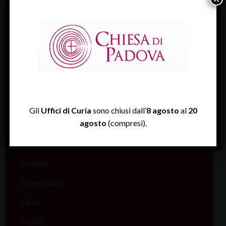
Catecumenato
Comunicazione
Cultura
Ecumenismo
Famiglia
Giovani
Gli
Uffici di Curia
sono chiusi dall’
8 agosto
al
20
agosto
(compresi).
Liturgia
Migranti
Missione
Pellegrinaggi
Salute
Scuola