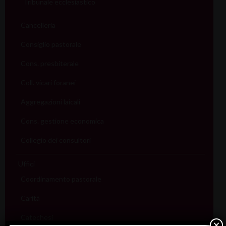
Tribunale ecclesiastico
Cancelleria
Consiglio pastorale
Cons. presbiterale
Coll. vicari foranei
Aggregazioni laicali
Cons. gestione economica
Collegio dei consultori
Uffici
Coordinamento pastorale
Carità
Catechesi
×