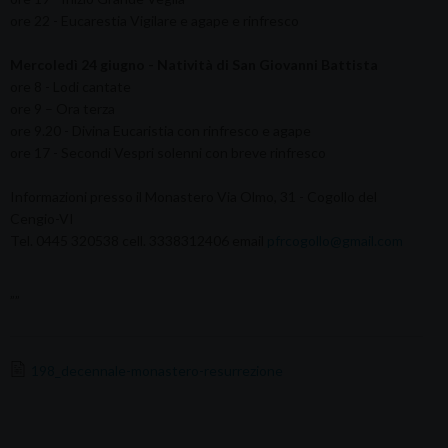
ore 22 - Eucarestia Vigilare e agape e rinfresco
Mercoledì 24 giugno - Natività di San Giovanni Battista
ore 8 - Lodi cantate
ore 9 – Ora terza
ore 9.20 - Divina Eucaristia con rinfresco e agape
ore 17 - Secondi Vespri solenni con breve rinfresco
Informazioni presso il Monastero Via Olmo, 31 - Cogollo del
Cengio-VI
Tel. 0445 320538 cell. 3338312406 email
pfrcogollo@gmail.com
””
198_decennale-monastero-resurrezione