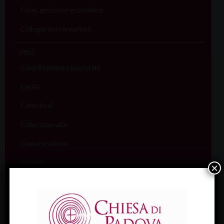
Cons. gestione economica
Collegio dei consultori
Uffici
Coordinamento pastorale
Carità
Catechesi
Catecumenato
Comunicazione
Cultura
×
Ecumenismo
Famiglia
Giovani