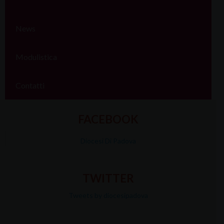
News
Modulistica
Contatti
FACEBOOK
Diocesi Di Padova
TWITTER
Tweets by diocesipadova