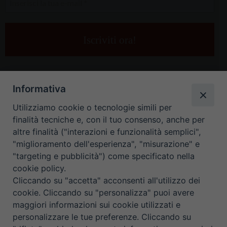
la
tua
e-
mail
*
Informativa
Utilizziamo cookie o tecnologie simili per
finalità tecniche e, con il tuo consenso, anche per
altre finalità ("interazioni e funzionalità semplici",
"miglioramento dell'esperienza", "misurazione" e
"targeting e pubblicità") come specificato nella
HOME
CONTATTI
cookie policy.
Cliccando su "accetta" acconsenti all'utilizzo dei
ORARIO UFFICI DI CURIA: DAL LUNEDÌ AL VENERDÌ DALLE 9
cookie. Cliccando su "personalizza" puoi avere
maggiori informazioni sui cookie utilizzati e
ALLE 12.30
personalizzare le tue preferenze. Cliccando su