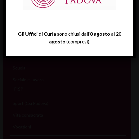
Liturgia
Migranti
Missione
Gli
Uffici di Curia
sono chiusi dall’
8 agosto
al
20
agosto
(compresi).
Pellegrinaggi
Salute
Scuola
Sociale e Lavoro
FISP
Sport (Csi Padova)
Vita consacrata
Vocazioni