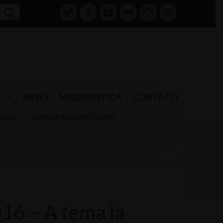
twitter
facebook-
youtube
Flickr
instagram
RSS
alt
E
NEWS
MODULISTICA
CONTATTI
AIUTO
DIVENTARE CRISTIANO
016 – A tema la