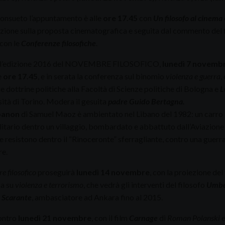
onsueto l’appuntamento è alle
ore 17.45
con
Un filosofo al cinema
uzione sulla proposta cinematografica e seguita dal commento del 
con le
Conferenze filosofiche
.
e l’edizione 2016 del NOVEMBRE FILOSOFICO,
lunedì 7 novemb
e
ore 17.45
, e in serata la conferenza sul binomio
violenza e guerra
,
le dottrine politiche alla Facoltà di Scienze politiche di Bologna e
L
sità di Torino. Modera il gesuita
padre Guido Bertagna.
banon
di Samuel Maoz è ambientato nel Libano del 1982: un carro a
itario dentro un villaggio, bombardato e abbattuto dall’Aviazione m
 resistono dentro il “Rinoceronte” sferragliante, contro una guer
e.
 filosofico
proseguirà
lunedì 14 novembre
, con la proiezione del
a su
violenza e terrorismo
, che vedrà gli interventi del filosofo
Umbe
 Scarante
, ambasciatore ad Ankara fino al 2015.
ontro
lunedì 21 novembre
, con il film
Carnage
di
Roman Polanski
e