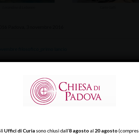
Locandina di Lebanon
Carlo Galli
016 Padova, 3 novembre 2016
vembre filosofico_primo lancio
li
Uffici di Curia
sono chiusi dall’
8 agosto
al
20 agosto
(compresi