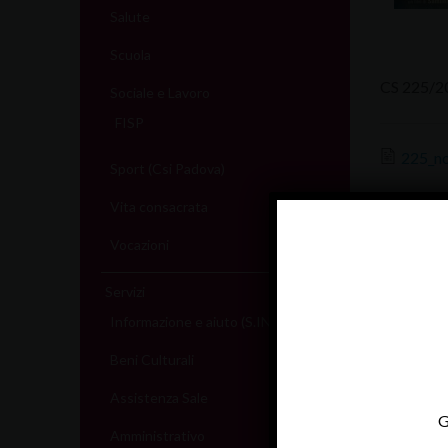
Salute
Scuola
CS 225/2
Sociale e Lavoro
FISP
225_no
Sport (Csi Padova)
Vita consacrata
Vocazioni
Servizi
Informazione e aiuto (S.IN.AI)
Beni Culturali
Assistenza Sale
G
Amministrativo