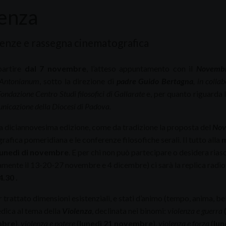
lenza
enze e rassegna cinematografica
partire
dal 7 novembre
, l’atteso appuntamento con il
Novembre
 Antonianum
, sotto la direzione di
padre Guido Bertagna
, in colla
Fondazione Centro Studi filosofici di Gallarate
e, per quanto riguarda 
nicazione della Diocesi di Padova.
la diciannovesima edizione, come da tradizione la proposta del
Nov
afica pomeridiana e le conferenze filosofiche serali. Il tutto alla
m
lunedì di novembre
. E per chi non può partecipare o desidera riasc
amente il 13-20-27 novembre e 4 dicembre) ci sarà la replica radio
.30 .
trattato dimensioni esistenziali, e stati d’animo (tempo, anima, bell
dica al tema della
Violenza
, declinata nei binomi:
violenza e guerra
mbre
),
violenza e potere
(
lunedì 21 novembre
),
violenza e forza
(
lun