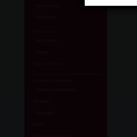
Assicurativo
Rendiconti
Economato
Informatico
Legale
Servizio Cassa
Comunità e persone
Territorio della Diocesi
Vicariati
Parrocchie
Preti
Diaconi permanenti