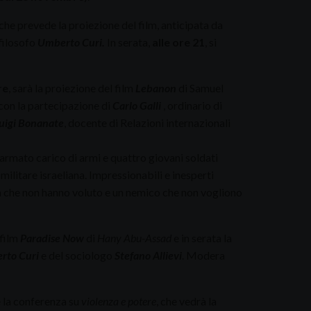
che prevede la proiezione del film, anticipata da
filosofo
Umberto Curi.
In serata,
alle ore 21
, si
re
, sarà la proiezione del film
Lebanon
di Samuel
 con la partecipazione di
Carlo Galli
, ordinario di
uigi Bonanate
, docente di Relazioni internazionali
rmato carico di armi e quattro giovani soldati
ilitare israeliana. Impressionabili e inesperti
ra che non hanno voluto e un nemico che non vogliono
 film
Paradise Now
di
Hany Abu-Assad
e in serata la
rto Curi
e del sociologo
Stefano Allievi
. Modera
 la conferenza su
violenza e potere
, che vedrà la