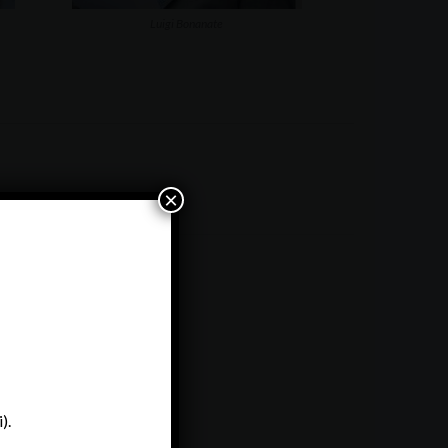
Luigi Bonanate
×
).