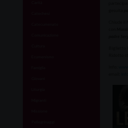
Carità
partecipa
gesuita
pa
Catechesi
Chiude il
Catecumenato
con
Mass
Comunicazione
padre Serg
Cultura
Biglietto 
Ridotto s
Ecumenismo
Info:
www.
Famiglia
email:
inf
Giovani
Liturgia
Migranti
Missione
Pellegrinaggi