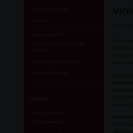
vio
Lettere e Messaggi
Stemma
Confer
Vescovo Emerito
Torna, a 
Lo stemma di mons. Antonio
Giovanile
Mattiazzo
sapienza, 
Omelie, Lectio e Discorsi
della Comu
Lettere e Messaggi
Giunto al
cinematogr
quattro 
(rispettiv
DIOCESI
alle
ore 14
Vicari e organismi
Dopo aver 
Vicario generale
2016 si de
14 nove
Vicari episcopali