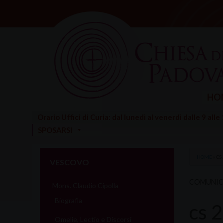
Skip
to
content
HO
Orario Uffici di Curia: dal lunedì al venerdì dalle 9 alle
SPOSARSI
HOME
»
CS
VESCOVO
COMUNIC
Mons. Claudio Cipolla
Biografia
cs 
Omelie, Lectio e Discorsi