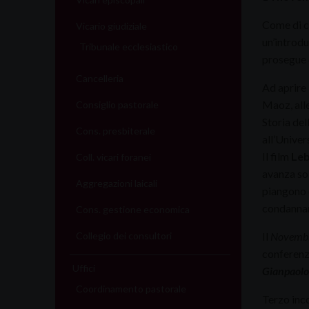
Come di c
Vicario giudiziale
un’introd
Tribunale ecclesiastico
prosegue 
Cancelleria
Ad aprir
Maoz, all
Consiglio pastorale
Storia del
Cons. presbiterale
all’Univer
Il film
Le
Coll. vicari foranei
avanza sol
Aggregazioni laicali
piangono e
condannar
Cons. gestione economica
Collegio dei consultori
Il
Novembre
conferenz
Uffici
Gianpaolo
Coordinamento pastorale
Terzo inc