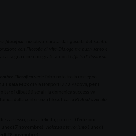
 filosofico
iniziativa curata dai gesuiti del
Centro
borazione con Filosofia di vita-Dialogo tra buon senso e
la rassegna cinematografica, con l’
Ufficio di Pastorale
embre Filosofico
vede l’abbinata tra la rassegna
ultisala Mpx
di via Bonporti 22 a Padova,
per i
oltare i dibattiti serali, la domenica successiva
fonica della conferenza filosofica su
BluRadioVeneto
,
ezza, sesso, paura, felicità, potere…) l’edizione
(
lunedì 7 novembre
);
violenza e terrorismo
(
lunedì
edì 28 novembre
).