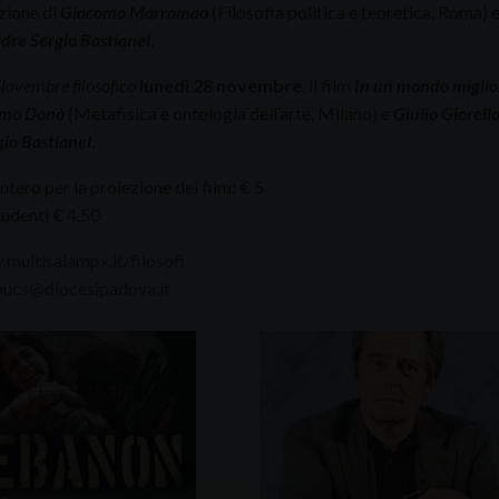
zione di
Giacomo Marramao
(Filosofia politica e teoretica, Roma) 
dre Sergio Bastianel
.
Novembre filosofico
lunedì 28 novembre
, il film
In un mondo miglio
imo Donà
(Metafisica e ontologia dell’arte, Milano) e
Giulio Giorell
io Bastianel
.
intero per la proiezione del film: € 5
tudenti € 4,50
multisalampx.it/filosofi
oucs@diocesipadova.it