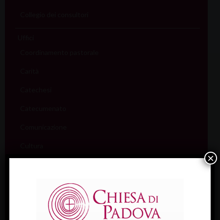
Collegio dei consultori
Uffici
Coordinamento pastorale
Carità
Catechesi
Catecumenato
Comunicazione
Cultura
×
Ecumenismo
Famiglia
Giovani