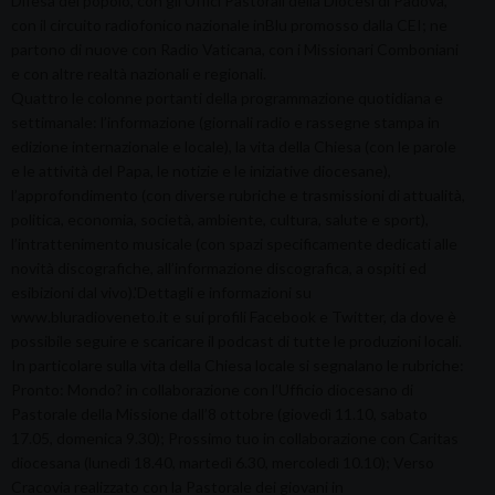
Difesa del popolo, con gli Uffici Pastorali della Diocesi di Padova,
con il circuito radiofonico nazionale inBlu promosso dalla CEI; ne
partono di nuove con Radio Vaticana, con i Missionari Comboniani
e con altre realtà nazionali e regionali.
Quattro le colonne portanti della programmazione quotidiana e
settimanale: l’informazione (giornali radio e rassegne stampa in
edizione internazionale e locale), la vita della Chiesa (con le parole
e le attività del Papa, le notizie e le iniziative diocesane),
l’approfondimento (con diverse rubriche e trasmissioni di attualità,
politica, economia, società, ambiente, cultura, salute e sport),
l’intrattenimento musicale (con spazi specificamente dedicati alle
novità discografiche, all’informazione discografica, a ospiti ed
esibizioni dal vivo).'Dettagli e informazioni su
www.bluradioveneto.it e sui profili Facebook e Twitter, da dove è
possibile seguire e scaricare il podcast di tutte le produzioni locali.
In particolare sulla vita della Chiesa locale si segnalano le rubriche:
Pronto: Mondo? in collaborazione con l’Ufficio diocesano di
Pastorale della Missione dall’8 ottobre (giovedì 11.10, sabato
17.05, domenica 9.30); Prossimo tuo in collaborazione con Caritas
diocesana (lunedì 18.40, martedì 6.30, mercoledì 10.10); Verso
Cracovia realizzato con la Pastorale dei giovani in