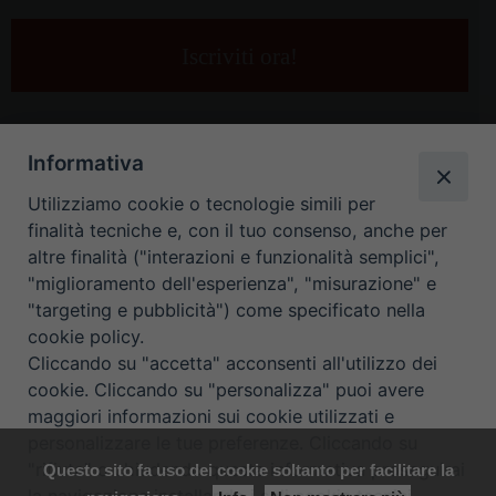
tua
e-
mail
*
Informativa
Utilizziamo cookie o tecnologie simili per
finalità tecniche e, con il tuo consenso, anche per
altre finalità ("interazioni e funzionalità semplici",
"miglioramento dell'esperienza", "misurazione" e
"targeting e pubblicità") come specificato nella
HOME
CONTATTI
cookie policy.
Cliccando su "accetta" acconsenti all'utilizzo dei
ORARIO UFFICI DI CURIA: DAL LUNEDÌ AL VENERDÌ DALLE 9
cookie. Cliccando su "personalizza" puoi avere
maggiori informazioni sui cookie utilizzati e
ALLE 12.30
personalizzare le tue preferenze. Cliccando su
"rifiuta" o chiudendo questa informativa proseguirai
Questo sito fa uso dei cookie soltanto per facilitare la
Copyright ©
Diocesi Padova
. All Rights Reserved.
Note Legali
|