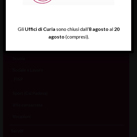
Liturgia
Migranti
Missione
Gli
Uffici di Curia
sono chiusi dall’
8 agosto
al
20
Pellegrinaggi
agosto
(compresi).
Salute
Scuola
Sociale e Lavoro
FISP
Sport (Csi Padova)
Vita consacrata
Vocazioni
Servizi