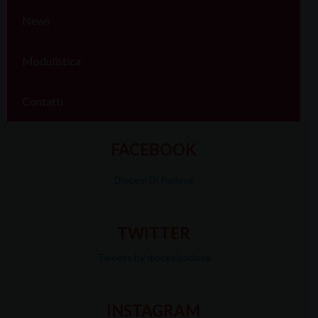
News
Modulistica
Contatti
FACEBOOK
Diocesi Di Padova
TWITTER
Tweets by diocesipadova
INSTAGRAM