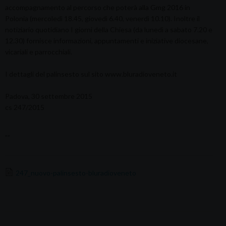
accompagnamento al percorso che poterà alla Gmg 2016 in
Polonia (mercoledì 18.45, giovedì 6.40, venerdì 10.10). Inoltre il
notiziario quotidiano I giorni della Chiesa (da lunedì a sabato 7.20 e
12.30) fornisce informazioni, appuntamenti e iniziative diocesane,
vicariali e parrocchiali.
I dettagli del palinsesto sul sito www.bluradioveneto.it
Padova, 30 settembre 2015
cs 247/2015
””
247_nuovo-palinsesto-bluradioveneto