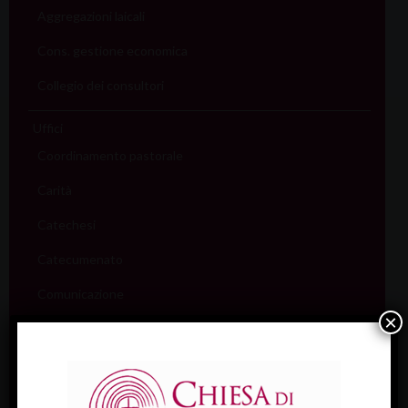
Aggregazioni laicali
Cons. gestione economica
Collegio dei consultori
Uffici
Coordinamento pastorale
Carità
Catechesi
Catecumenato
Comunicazione
×
Cultura
Ecumenismo
Famiglia