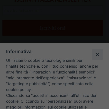
Inserisci
la
tua
e-
mail
*
Informativa
Utilizziamo cookie o tecnologie simili per
finalità tecniche e, con il tuo consenso, anche per
altre finalità ("interazioni e funzionalità semplici",
"miglioramento dell'esperienza", "misurazione" e
"targeting e pubblicità") come specificato nella
HOME
CONTATTI
cookie policy.
Cliccando su "accetta" acconsenti all'utilizzo dei
ORARIO UFFICI DI CURIA: DAL LUNEDÌ AL VENERDÌ DALLE 9
cookie. Cliccando su "personalizza" puoi avere
maggiori informazioni sui cookie utilizzati e
ALLE 12.30