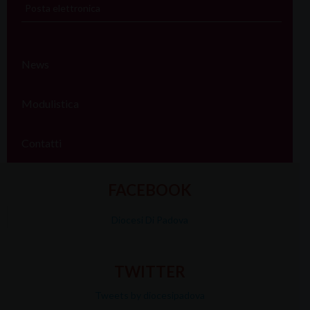
Posta elettronica
News
Modulistica
Contatti
FACEBOOK
Diocesi Di Padova
TWITTER
Tweets by diocesipadova