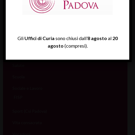
Giovani
Liturgia
Migranti
Gli
Uffici di Curia
sono chiusi dall’
8 agosto
al
20
Missione
agosto
(compresi).
Pellegrinaggi
Salute
Scuola
Sociale e Lavoro
FISP
Sport (Csi Padova)
Vita consacrata
Vocazioni