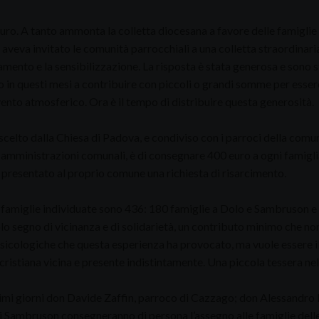
ro. A tanto ammonta la colletta diocesana a favore delle famiglie c
aveva invitato le comunità parrocchiali a una colletta straordinari
amento e la sensibilizzazione. La risposta è stata generosa e sono s
 in questi mesi a contribuire con piccoli o grandi somme per essere
ento atmosferico. Ora è il tempo di distribuire questa generosità.
o scelto dalla Chiesa di Padova, e condiviso con i parroci della com
 amministrazioni comunali, è di consegnare 400 euro a ogni famigli
presentato al proprio comune una richiesta di risarcimento.
e famiglie individuate sono 436: 180 famiglie a Dolo e Sambruson 
lo segno di vicinanza e di solidarietà, un contributo minimo che non r
icologiche che questa esperienza ha provocato, ma vuole essere il s
ristiana vicina e presente indistintamente. Una piccola tessera nel
imi giorni don Davide Zaffin, parroco di Cazzago; don Alessandro 
i Sambruson consegneranno di persona l’assegno alle famiglie de