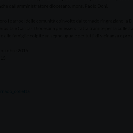
nche dall’amministratore diocesano, mons. Paolo Doni.
oro i parroci delle comunità coinvolte dal tornado ringraziano la Di
erosità e Caritas Diocesana per essersi fatta tramite per la collett
 alle famiglie colpite un segno uguale per tutti di vicinanza e pros
 ottobre 2015
015
rnado_colletta