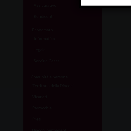
Assicurativo
Rendiconti
Economato
Informatico
Legale
Servizio Cassa
Comunità e persone
Territorio della Diocesi
Vicariati
Parrocchie
Preti
Diaconi permanenti