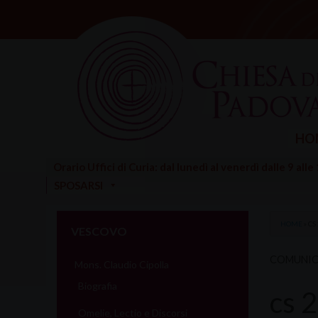
Skip
to
content
HO
Orario Uffici di Curia: dal lunedì al venerdì dalle 9 alle
SPOSARSI
HOME
»
CS
VESCOVO
COMUNIC
Mons. Claudio Cipolla
Biografia
cs 
Omelie, Lectio e Discorsi