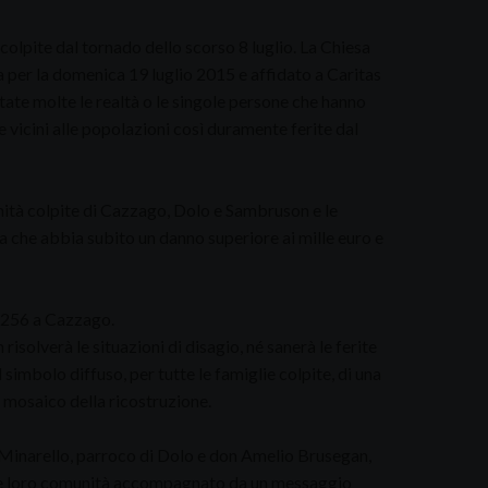
olpite dal tornado dello scorso 8 luglio. La Chiesa
a per la domenica 19 luglio 2015 e affidato a Caritas
tate molte le realtà o le singole persone che hanno
 vicini alle popolazioni così duramente ferite dal
unità colpite di Cazzago, Dolo e Sambruson e le
a che abbia subito un danno superiore ai mille euro e
e 256 a Cazzago.
isolverà le situazioni di disagio, né sanerà le ferite
imbolo diffuso, per tutte le famiglie colpite, di una
 mosaico della ricostruzione.
Minarello, parroco di Dolo e don Amelio Brusegan,
lle loro comunità accompagnato da un messaggio