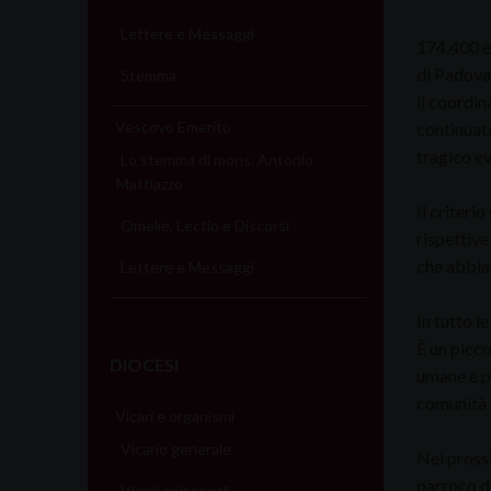
Lettere e Messaggi
174.400 eu
di Padova 
Stemma
il coordin
Vescovo Emerito
continuato
tragico ev
Lo stemma di mons. Antonio
Mattiazzo
Il criteri
Omelie, Lectio e Discorsi
rispettive
che abbia 
Lettere e Messaggi
In tutto l
È un picco
DIOCESI
umane e ps
comunità c
Vicari e organismi
Vicario generale
Nei pross
parroco d
Vicari episcopali