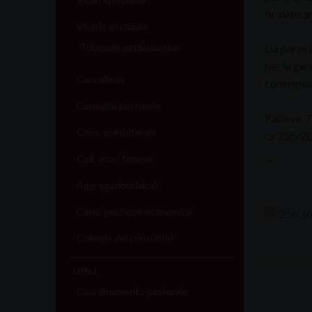
firmato a
Vicario giudiziale
Tribunale ecclesiastico
Da parte l
per la gen
Cancelleria
consegnare
Consiglio pastorale
Padova, 7
Cons. presbiterale
cs 256/2
Coll. vicari foranei
””
Aggregazioni laicali
Cons. gestione economica
256_to
Collegio dei consultori
Uffici
Coordinamento pastorale