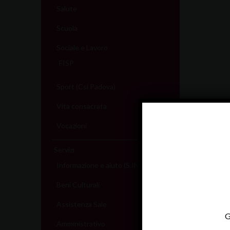
Salute
Scuola
Sociale e Lavoro
FISP
Sport (Csi Padova)
Vita consacrata
Vocazioni
Servizi
Informazione e aiuto (S.IN.AI)
Beni Culturali
Assistenza Sale
G
Amministrativo