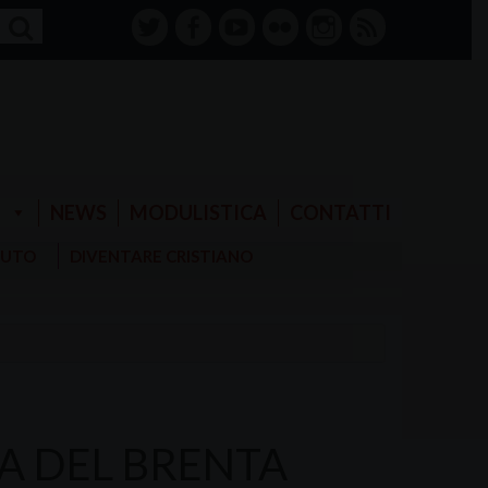
twitter
facebook-
youtube
Flickr
instagram
RSS
alt
E
NEWS
MODULISTICA
CONTATTI
AIUTO
DIVENTARE CRISTIANO
RA DEL BRENTA