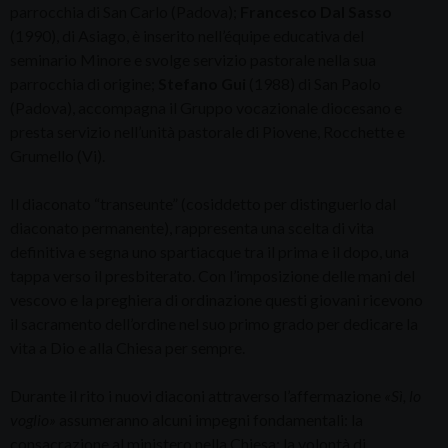
parrocchia di San Carlo (Padova);
Francesco Dal Sasso
(1990), di Asiago, è inserito nell’équipe educativa del
seminario Minore e svolge servizio pastorale nella sua
parrocchia di origine;
Stefano Gui
(1988) di San Paolo
(Padova), accompagna il Gruppo vocazionale diocesano e
presta servizio nell’unità pastorale di Piovene, Rocchette e
Grumello (Vi).
Il diaconato “transeunte” (cosiddetto per distinguerlo dal
diaconato permanente), rappresenta una scelta di vita
definitiva e segna uno spartiacque tra il prima e il dopo, una
tappa verso il presbiterato. Con l’imposizione delle mani del
vescovo e la preghiera di ordinazione questi giovani ricevono
il sacramento dell’ordine nel suo primo grado per dedicare la
vita a Dio e alla Chiesa per sempre.
Durante il rito i nuovi diaconi attraverso l’affermazione
«Sì, lo
voglio»
assumeranno alcuni impegni fondamentali: la
consacrazione al ministero nella Chiesa; la volontà di