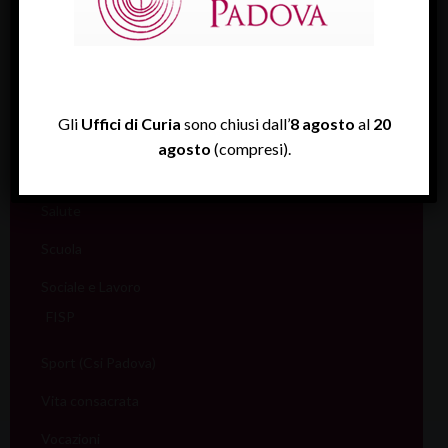
Giovani
Liturgia
Migranti
Gli
Uffici di Curia
sono chiusi dall’
8 agosto
al
20
Missione
agosto
(compresi).
Pellegrinaggi
Salute
Scuola
Sociale e Lavoro
FISP
Sport (Csi Padova)
Vita consacrata
Vocazioni