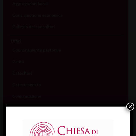
Aggregazioni laicali
Cons. gestione economica
Collegio dei consultori
Uffici
Coordinamento pastorale
Carità
Catechesi
Catecumenato
Comunicazione
×
Cultura
Ecumenismo
Famiglia