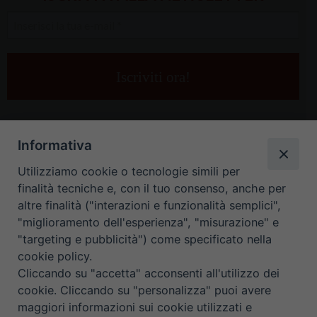
Inserisci
la
tua
e-
mail
*
Informativa
Utilizziamo cookie o tecnologie simili per
finalità tecniche e, con il tuo consenso, anche per
altre finalità ("interazioni e funzionalità semplici",
"miglioramento dell'esperienza", "misurazione" e
"targeting e pubblicità") come specificato nella
HOME
CONTATTI
cookie policy.
Cliccando su "accetta" acconsenti all'utilizzo dei
ORARIO UFFICI DI CURIA: DAL LUNEDÌ AL VENERDÌ DALLE 9
cookie. Cliccando su "personalizza" puoi avere
maggiori informazioni sui cookie utilizzati e
ALLE 12.30