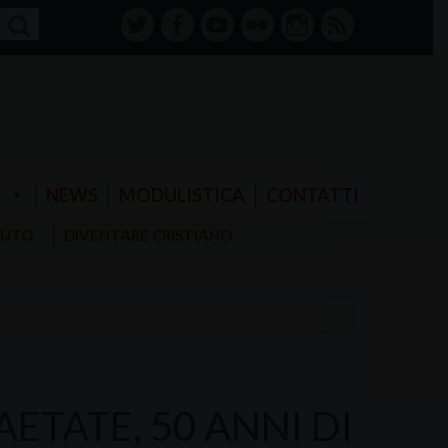
twitter
facebook-
youtube
Flickr
instagram
RSS
alt
E
NEWS
MODULISTICA
CONTATTI
AIUTO
DIVENTARE CRISTIANO
AETATE, 50 ANNI DI