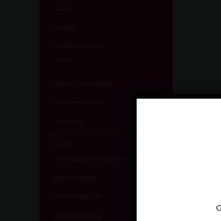
Salute
Scuola
Sociale e Lavoro
FISP
Sport (Csi Padova)
Vita consacrata
Vocazioni
Servizi
Informazione e aiuto (S.IN.AI)
Beni Culturali
Assistenza Sale
G
Amministrativo