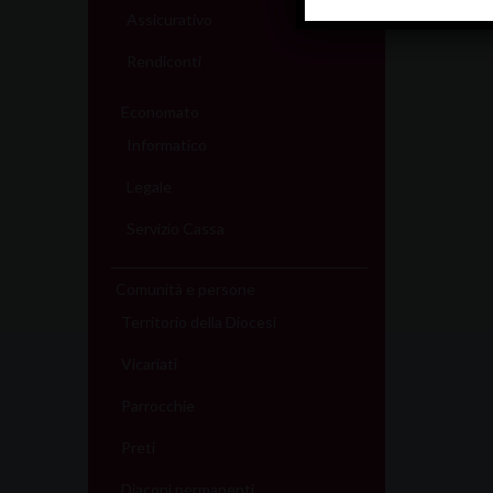
Assicurativo
Rendiconti
Economato
Informatico
Legale
Servizio Cassa
Comunità e persone
Territorio della Diocesi
Vicariati
Parrocchie
Preti
Diaconi permanenti