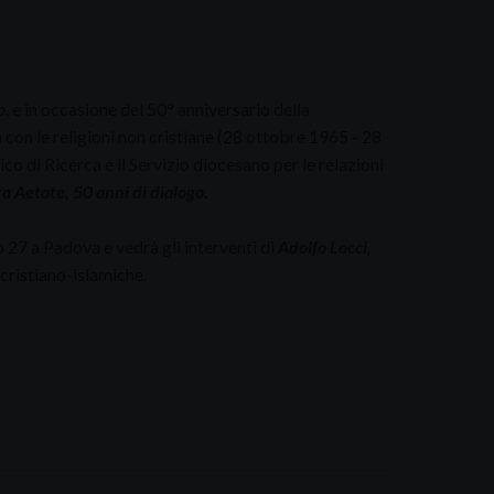
o,
e in occasione del 50° anniversario della
a con le religioni non cristiane (28 ottobre 1965 - 28
co di Ricerca e il Servizio diocesano per le relazioni
a Aetate, 50 anni di dialogo.
o 27 a Padova e vedrà gli interventi di
Adolfo Locci
,
 cristiano-islamiche.