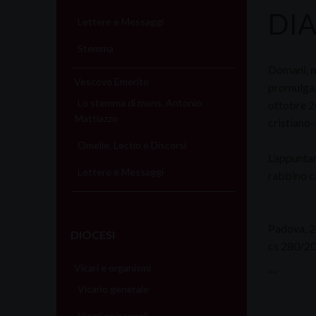
DI
Lettere e Messaggi
Stemma
Domani,
m
Vescovo Emerito
promulgaz
Lo stemma di mons. Antonio
ottobre 20
Mattiazzo
cristiano
Omelie, Lectio e Discorsi
L’appunta
Lettere e Messaggi
rabbino c
Padova, 2
DIOCESI
cs 280/2
Vicari e organismi
””
Vicario generale
Vicari episcopali