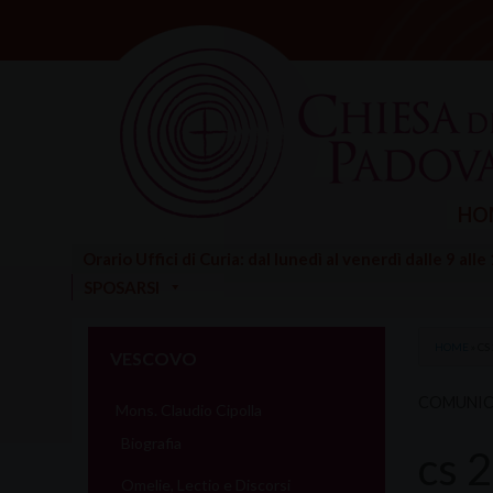
Skip
to
content
HO
Orario Uffici di Curia: dal lunedì al venerdì dalle 9 alle
SPOSARSI
HOME
»
CS
VESCOVO
COMUNIC
Mons. Claudio Cipolla
Biografia
cs 
Omelie, Lectio e Discorsi