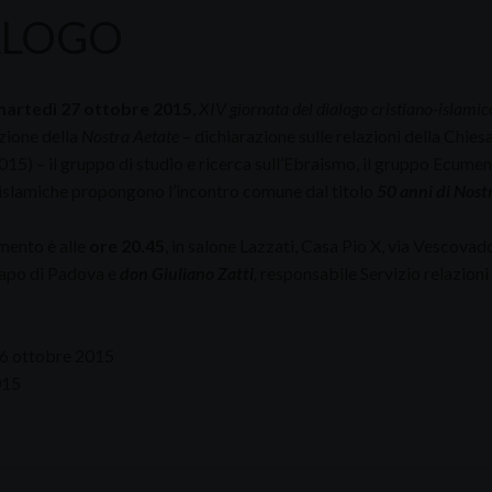
ALOGO
artedì 27 ottobre 2015
,
XIV giornata del dialogo cristiano-islamic
ione della
Nostra Aetate
– dichiarazione sulle relazioni della Chies
15) – il gruppo di studio e ricerca sull’Ebraismo, il gruppo Ecumeni
-islamiche propongono l’incontro comune dal titolo
50 anni di Nostr
mento è alle
ore 20.45
, in salone Lazzati, Casa Pio X, via Vescovad
apo di Padova e
don Giuliano Zatti
,
responsabile Servizio relazioni
6 ottobre 2015
015