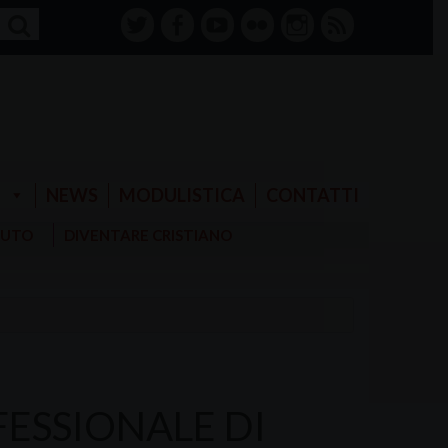
twitter
facebook-
youtube
Flickr
instagram
RSS
alt
E
NEWS
MODULISTICA
CONTATTI
AIUTO
DIVENTARE CRISTIANO
ESSIONALE DI