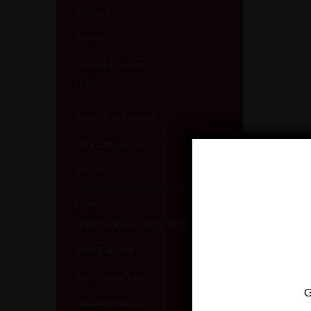
Salute
Scuola
Sociale e Lavoro
FISP
Sport (Csi Padova)
Vita consacrata
Vocazioni
Servizi
Informazione e aiuto (S.IN.AI)
Beni Culturali
Assistenza Sale
G
Amministrativo