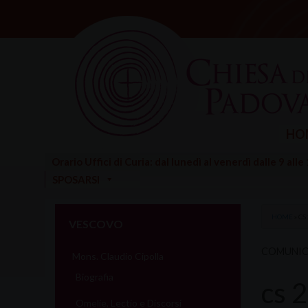
Skip
to
content
HO
Orario Uffici di Curia: dal lunedì al venerdì dalle 9 alle
SPOSARSI
HOME
»
CS
VESCOVO
COMUNIC
Mons. Claudio Cipolla
Biografia
cs 
Omelie, Lectio e Discorsi