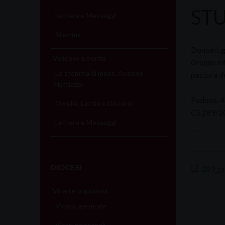
STU
Lettere e Messaggi
Stemma
Domani,
g
Vescovo Emerito
Gruppo int
Lo stemma di mons. Antonio
pastora d
Mattiazzo
Padova, 
Omelie, Lectio e Discorsi
CS 289/2
Lettere e Messaggi
””
DIOCESI
289_gr
Vicari e organismi
Vicario generale
Vicari episcopali