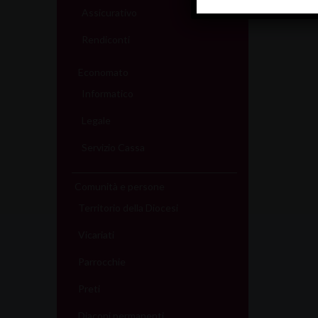
Assicurativo
Rendiconti
Economato
Informatico
Legale
Servizio Cassa
Comunità e persone
Territorio della Diocesi
Vicariati
Parrocchie
Preti
Diaconi permanenti