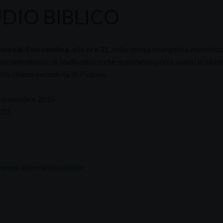
DIO BIBLICO
iovedì 5 novembre
, alle
ore 21
, nella chiesa evangelica metodis
erconfessionale di Studio biblico
che quest’anno porta avanti lo stud
ella chiesa metodista di Padova.
4 novembre 2015
015
uppo-interconfessionale