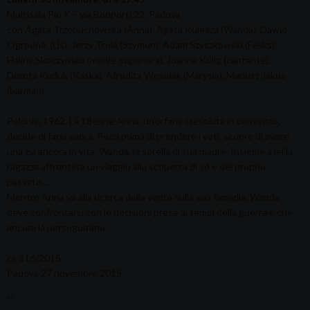
Multisala Pio X – via Bonporti 22, Padova
con Agata Trzebuchowska (Anna), Agata Kulesza (Wanda), Dawid
Ogrodnik (Lis), Jerzy Trela (Szymon), Adam Szyszkowski (Feliks),
Halina Skoczynska (madre superiora), Joanna Kulig (cantante),
Dorota Kuduk (Kaska), Afrodita Weselak (Marysia), Mariusz Jakus
(barman).
Polonia, 1962. La 18enne Anna, un’orfana cresciuta in convento,
decide di farsi suora. Poco prima di prendere i voti, scopre di avere
una zia ancora in vita, Wanda, la sorella di sua madre. Insieme a lei la
ragazza affronterà un viaggio alla scoperta di sé e del proprio
passato…
Mentre Anna va alla ricerca della verità sulla sua famiglia, Wanda
deve confrontarsi con le decisioni prese ai tempi della guerra e che
ancora la perseguitano.
cs 316/2015
Padova 27 novembre 2015
””