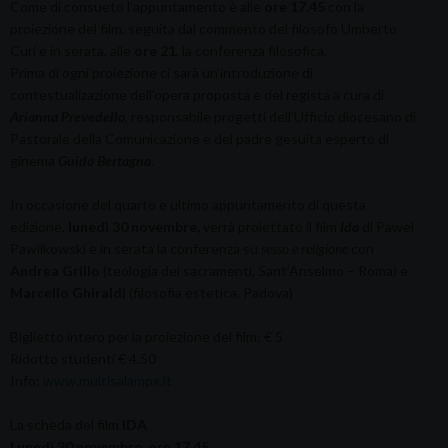
Come di consueto l’appuntamento è alle
ore 17.45
con la
proiezione del film, seguita dal commento del filosofo Umberto
Curi e in serata, alle
ore 21
, la conferenza filosofica.
Prima di ogni proiezione ci sarà un’introduzione di
contestualizazione dell’opera proposta e del regista a cura di
Arianna Prevedello
, responsabile progetti dell’Ufficio diocesano di
Pastorale della Comunicazione e del padre gesuita esperto di
ginema
Guido Bertagna
.
In occasione del quarto e ultimo appuntamento di questa
edizione,
lunedì 30 novembre,
verrà proiettato il film
Ida
di Pawel
Pawlikowski e in serata la conferenza su
sesso e religione
con
Andrea Grillo
(teologia dei sacramenti, Sant’Anselmo – Roma) e
Marcello Ghiraldi
(filosofia estetica, Padova)
Biglietto intero per la proiezione del film: € 5
Ridotto studenti € 4,50
Info:
www.multisalampx.it
La scheda del film
IDA
Lunedì 30 novembre, ore 17.45