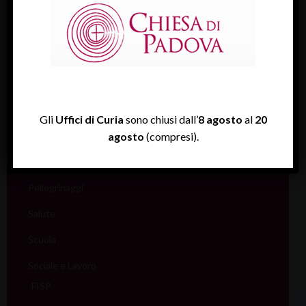
Cultura
Ecumenismo
Famiglia
Giovani
Liturgia
Gli
Uffici di Curia
sono chiusi dall’
8 agosto
al
20
agosto
(compresi).
Migranti
Missione
Pellegrinaggi
Salute
Scuola
Sociale e Lavoro
FISP