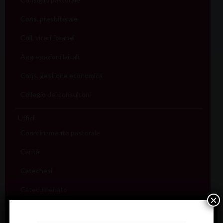
Cons. presbiterale
Coll. vicari foranei
Aggregazioni laicali
Cons. gestione economica
Collegio dei consultori
Uffici
Coordinamento pastorale
Carità
Catechesi
Catecumenato
×
Comunicazione