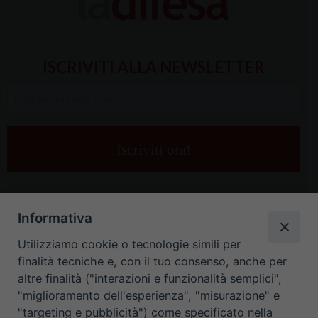
ISCRIVITI ALLA NEWSLETTER
Inserisci
la
tua
e-
mail
*
Informativa
Utilizziamo cookie o tecnologie simili per
finalità tecniche e, con il tuo consenso, anche per
altre finalità ("interazioni e funzionalità semplici",
"miglioramento dell'esperienza", "misurazione" e
"targeting e pubblicità") come specificato nella
HOME
CONTATTI