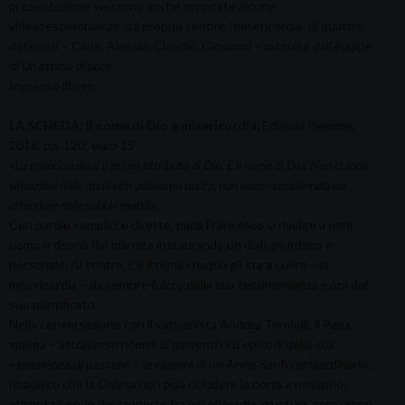
presentazione verranno anche proposte alcune
videotestimonianze sul proprio sentire “misericordia” di quattro
detenuti – Carlo, Alessio, Claudio, Giovanni – raccolte dall’équipe
di
Un attimo di pace
.
Ingresso libero.
LA SCHEDA: Il nome di Dio è misericordia
,
Edizioni Piemme,
2016, pp. 120; euro 15
«La misericordia è il primo attributo di Dio. È il nome di Dio. Non ci sono
situazioni dalle quali non possiamo uscire, non siamo condannati ad
affondare nelle sabbie mobili».
Con parole semplici e dirette, papa Francesco si rivolge a ogni
uomo e donna del pianeta instaurando un dialogo intimo e
personale. Al centro, c’è il tema che più gli sta a cuore – la
misericordia – da sempre fulcro della sua testimonianza e ora del
suo pontificato.
Nella conversazione con il vaticanista Andrea Tornielli, il Papa
spiega – attraverso ricordi di gioventù ed episodi della sua
esperienza di pastore – le ragioni di un Anno Santo straordinario;
ribadisce che la Chiesa non può chiudere la porta a nessuno;
affronta il nodo del rapporto fra misericordia, giustizia, corruzione.