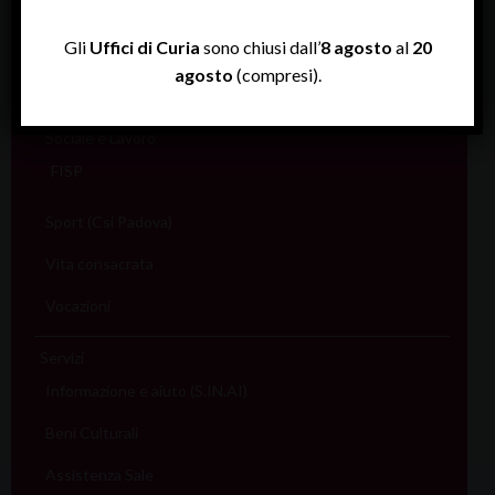
Pellegrinaggi
Gli
Uffici di Curia
sono chiusi dall’
8 agosto
al
20
Salute
agosto
(compresi).
Scuola
Sociale e Lavoro
FISP
Sport (Csi Padova)
Vita consacrata
Vocazioni
Servizi
Informazione e aiuto (S.IN.AI)
Beni Culturali
Assistenza Sale