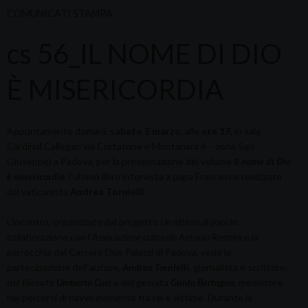
COMUNICATI STAMPA
cs 56_IL NOME DI DIO
È MISERICORDIA
Appuntamento domani,
sabato 5 marzo
, alle
ore 17
, in sala
Cardinal Callegari via Curtatone e Montanara 4 – zona San
Giuseppe) a Padova, per la presentazione del volume
Il nome di Dio
è misericordia
, l’ultimo libro intervista a papa Francesco realizzato
dal vaticanista
Andrea Tornielli
.
L’incontro, organizzato dal progetto
Un attimo di pace
in
collaborazione con l’
Associazione culturale Antonio Rosmini
e la
parrocchia del Carcere Due Palazzi di Padova, vede la
partecipazione dell’autore,
Andrea Tornielli
, giornalista e scrittore;
del filosofo
Umberto Curi
e del gesuita
Guido Bertagna
, mediatore
nei percorsi di riavvicinamento tra rei e vittime. Durante la