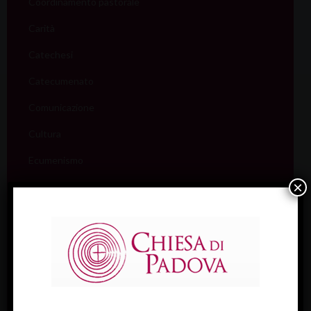
Coordinamento pastorale
Carità
Catechesi
Catecumenato
Comunicazione
Cultura
Ecumenismo
×
Famiglia
Giovani
Liturgia
Migranti
Missione