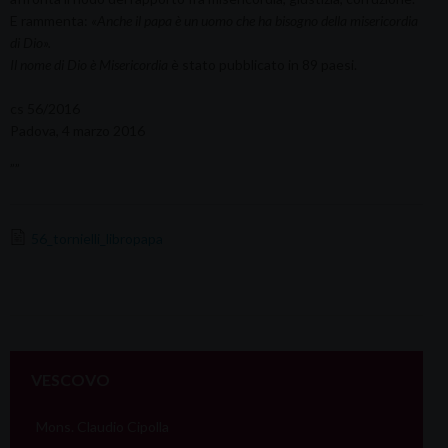
E rammenta:
«Anche il papa è un uomo che ha bisogno della misericordia
di Dio».
Il nome di Dio è Misericordia
è stato pubblicato in 89 paesi.
cs 56/2016
Padova, 4 marzo 2016
””
56_tornielli_libropapa
VESCOVO
Mons. Claudio Cipolla