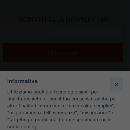
ISCRIVITI ALLA NEWSLETTER
Inserisci
la
tua
e-
mail
*
Informativa
Utilizziamo cookie o tecnologie simili per
finalità tecniche e, con il tuo consenso, anche per
altre finalità ("interazioni e funzionalità semplici",
"miglioramento dell'esperienza", "misurazione" e
"targeting e pubblicità") come specificato nella
HOME
CONTATTI
cookie policy.