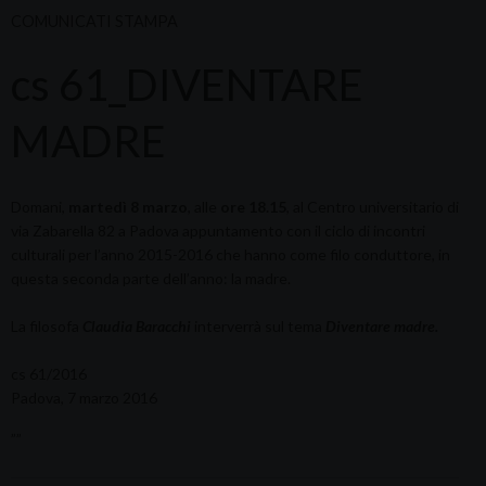
COMUNICATI STAMPA
cs 61_DIVENTARE
MADRE
Domani,
martedì 8 marzo
, alle
ore 18.15
, al Centro universitario di
via Zabarella 82 a Padova appuntamento con il ciclo di incontri
culturali per l’anno 2015-2016 che hanno come filo conduttore, in
questa seconda parte dell’anno: la madre.
La filosofa
Claudia Baracchi
interverrà sul tema
Diventare madre.
cs 61/2016
Padova, 7 marzo 2016
””