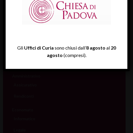
Vita consacrata
Vocazioni
Servizi
Informazione e aiuto (S.IN.AI)
Gli
Uffici di Curia
sono chiusi dall’
8 agosto
al
20
Beni Culturali
agosto
(compresi).
Assistenza Sale
Amministrativo
Assicurativo
Rendiconti
Economato
Informatico
Legale