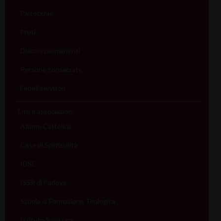
Parrocchie
Preti
Diaconi permanenti
Persone consacrate
Fedeli servitori
Enti e associazioni
Azione Cattolica
Case di Spiritualità
IDSC
ISSR di Padova
Scuola di Formazione Teologica
Istituto San Luca