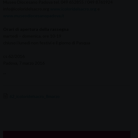
Museo Diocesano Padova tel. 049 652855 / 049 8761924
info@icoloridelsacro.org
www.icoloridelsacro.org
e
www.museodiocesanopadova.it
Orari di apertura della rassegna
martedì – domenica, ore 10-19
chiuso i lunedì non festivi e il giorno di Pasqua
cs 62/2016
Padova, 7 marzo 2016
””
62_icoloridelsacro_8marzo