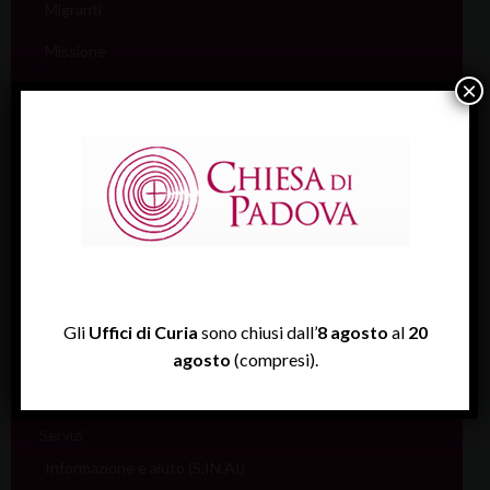
Migranti
Missione
×
Pellegrinaggi
Salute
Scuola
Sociale e Lavoro
FISP
Sport (Csi Padova)
Gli
Uffici di Curia
sono chiusi dall’
8 agosto
al
20
Vita consacrata
agosto
(compresi).
Vocazioni
Servizi
Informazione e aiuto (S.IN.AI)