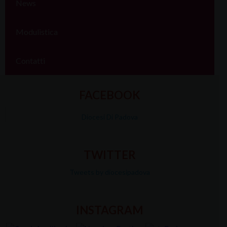
News
Modulistica
Contatti
FACEBOOK
Diocesi Di Padova
TWITTER
Tweets by diocesipadova
INSTAGRAM