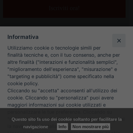
e-
mail
*
Informativa
Utilizziamo cookie o tecnologie simili per
finalità tecniche e, con il tuo consenso, anche per
altre finalità ("interazioni e funzionalità semplici",
"miglioramento dell'esperienza", "misurazione" e
"targeting e pubblicità") come specificato nella
HOME
CONTATTI
cookie policy.
Cliccando su "accetta" acconsenti all'utilizzo dei
ORARIO UFFICI DI CURIA: DAL LUNEDÌ AL VENERDÌ DALLE 9
cookie. Cliccando su "personalizza" puoi avere
maggiori informazioni sui cookie utilizzati e
ALLE 12.30
personalizzare le tue preferenze. Cliccando su
"rifiuta" o chiudendo questa informativa proseguirai
Questo sito fa uso dei cookie soltanto per facilitare la
Copyright ©
Diocesi Padova
. All Rights Reserved.
Note Legali
|
la navigazione installando i soli cookie tecnici.
navigazione
Info
Non mostrare più
Privacy
|
Cookie policy