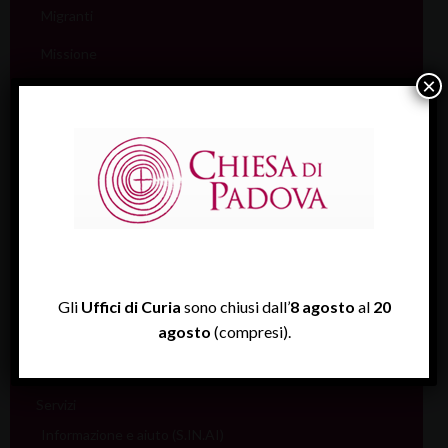
Migranti
Missione
×
Pellegrinaggi
Salute
Scuola
Sociale e Lavoro
FISP
Sport (Csi Padova)
Gli
Uffici di Curia
sono chiusi dall’
8 agosto
al
20
Vita consacrata
agosto
(compresi).
Vocazioni
Servizi
Informazione e aiuto (S.IN.AI)