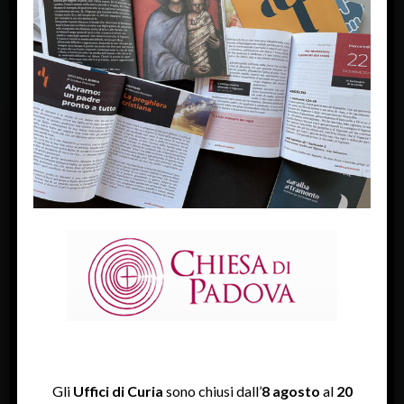
FACEBOOK
Diocesi Di Padova
TWITTER
Tweets by diocesipadova
INSTAGRAM
Gli
Uffici di Curia
sono chiusi dall’
8 agosto
al
20