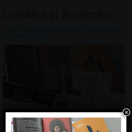
DallAlba al Tramonto
770 × 578
DALL’ALBA AL TRAMONTO. RUBRICHE, IMMAGINI E POESIE: LA
MEDITAZIONE CAMBIA VOLTO
×