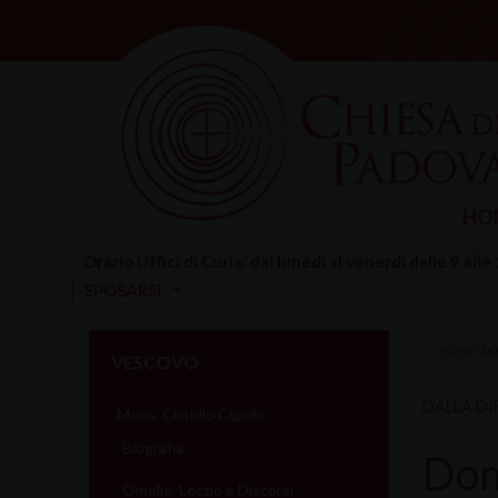
Skip
to
content
HO
Orario Uffici di Curia: dal lunedì al venerdì dalle 9 alle
SPOSARSI
HOME
»
DO
VESCOVO
DALLA DI
Mons. Claudio Cipolla
Biografia
Dom
Omelie, Lectio e Discorsi