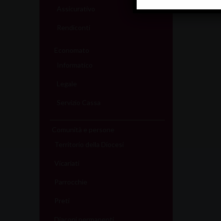
Assicurativo
Rendiconti
Economato
Informatico
Legale
Servizio Cassa
Comunità e persone
Territorio della Diocesi
Vicariati
Parrocchie
Preti
Diaconi permanenti