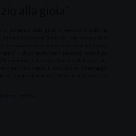
zio alla gioia”
, la domenica della gioia, il vescovo Claudio ha
le 12 nella chiesa degli Eremitani – con il mondo della
città di Padova e con la comunità parrocchiale. È stata
viaggio” – dopo quelle con i sacerdoti anziani del
28 novembre) e le cooperative sociali del vicariato
e) – per condividere, e “amplificare”, il messaggio
vivere il tempo di Avvento: “Verso un noi sempre più
Difesa del popolo