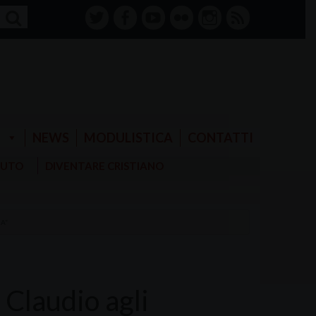
twitter
facebook-
youtube
Flickr
instagram
RSS
alt
E
NEWS
MODULISTICA
CONTATTI
AIUTO
DIVENTARE CRISTIANO
A”
Claudio agli