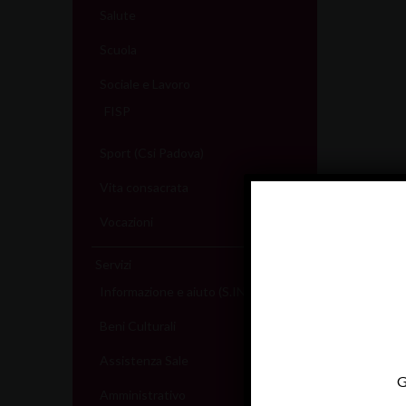
Salute
Scuola
Sociale e Lavoro
FISP
Sport (Csi Padova)
Vita consacrata
Vocazioni
Servizi
Informazione e aiuto (S.IN.AI)
Beni Culturali
Assistenza Sale
G
Amministrativo