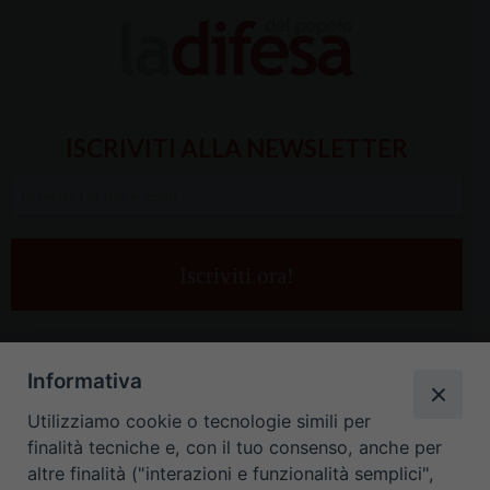
ISCRIVITI ALLA NEWSLETTER
Inserisci
la
tua
e-
mail
*
Informativa
Utilizziamo cookie o tecnologie simili per
finalità tecniche e, con il tuo consenso, anche per
altre finalità ("interazioni e funzionalità semplici",