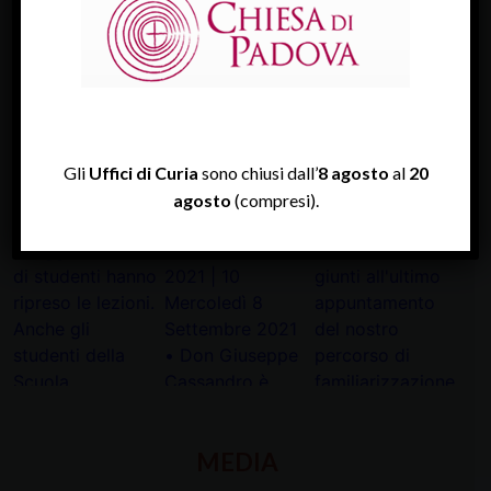
Diocesi Di Padova
TWITTER
Tweets by diocesipadova
Gli
Uffici di Curia
sono chiusi dall’
8 agosto
al
20
agosto
(compresi).
INSTAGRAM
MEDIA