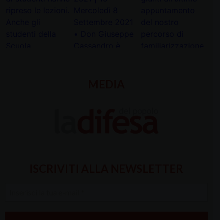
MEDIA
ISCRIVITI ALLA NEWSLETTER
Inserisci
la
tua