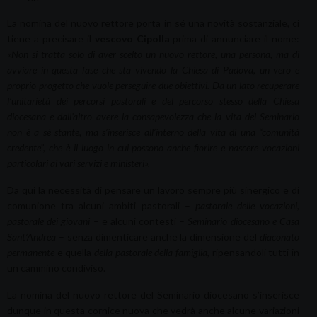
La nomina del nuovo rettore porta in sé una novità sostanziale, ci
tiene a precisare il
vescovo Cipolla
prima di annunciare il nome:
«Non si tratta solo di aver scelto un nuovo rettore, una persona, ma di
avviare in questa fase che sta vivendo la Chiesa di Padova, un vero e
proprio progetto che vuole perseguire due obiettivi. Da un lato recuperare
l’unitarietà dei percorsi pastorali e del percorso stesso della Chiesa
diocesana e dall’altro avere la consapevolezza che la vita del Seminario
non è a sé stante, ma s’inserisce all’interno della vita di una “comunità
credente”, che è il luogo in cui possono anche fiorire e nascere vocazioni
particolari ai vari servizi e ministeri».
Da qui la necessità di pensare un lavoro sempre più sinergico e di
comunione tra alcuni ambiti pastorali –
pastorale delle vocazioni,
pastorale dei giovani
– e alcuni contesti –
Seminario diocesano e Casa
Sant’Andrea
– senza dimenticare anche la dimensione del
diaconato
permanente
e quella
della pastorale della famiglia
, ripensandoli tutti in
un cammino condiviso.
La nomina del nuovo rettore del Seminario diocesano s’inserisce
dunque in questa cornice nuova che vedrà anche alcune variazioni