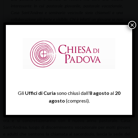
interessante in cui pastorale giovanile, pastorale vocazionale,
Casa Sant’Andrea e seminario vescovile sono chiamati a una
collaborazione più forte e visibile. Chi è infatti un giovane se non
×
una persona aperta e protesa con speranza a un futuro a cui dare
forma concreta, accogliendo il dono e la sfida della fede? Raccolgo
il testimone del bel lavoro pastorale di tanti che per i giovani, le
vocazioni e i seminari hanno dato molto. Confido nel cammino
che come Chiesa stiamo vivendo, con il Sinodo e molto altro
ancora. Questa epoca di cambiamenti accelerati ci ricorda che la
fedeltà al vangelo va intessuta di fedeltà creativa e coraggiosa
alle persone di adesso, a questo nostro oggi che Dio non cessa di
accompagnare con il suo Spirito».
Gli
Uffici di Curia
sono chiusi dall’
8 agosto
al
20
agosto
(compresi).
In questo progetto s’intrecciano altre novità che prendono i passi
ora e si concretizzeranno con il nuovo anno pastorale. Casa
Sant’Andrea, luogo di discernimento vocazionale per molti giovani
e adulti che sentono la chiamata al sacerdozio, lascia la sede del