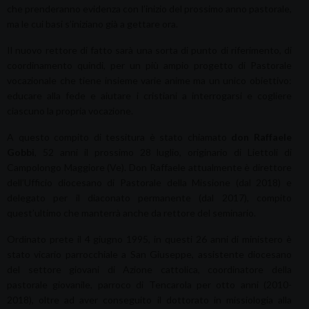
che prenderanno evidenza con l’inizio del prossimo anno pastorale,
ma le cui basi s’iniziano già a gettare ora.
Il nuovo rettore di fatto sarà una sorta di punto di riferimento, di
coordinamento quindi, per un più ampio progetto di Pastorale
vocazionale che tiene insieme varie anime ma un unico obiettivo:
educare alla fede e aiutare i cristiani a interrogarsi e cogliere
ciascuno la propria vocazione.
A questo compito di tessitura è stato chiamato
don Raffaele
Gobbi
, 52 anni il prossimo 28 luglio, originario di Liettoli di
Campolongo Maggiore (Ve). Don Raffaele attualmente è direttore
dell’Ufficio diocesano di Pastorale della Missione (dal 2018) e
delegato per il diaconato permanente (dal 2017), compito
quest’ultimo che manterrà anche da rettore del seminario.
Ordinato prete il 4 giugno 1995, in questi 26 anni di ministero è
stato vicario parrocchiale a San Giuseppe, assistente diocesano
del settore giovani di Azione cattolica, coordinatore della
pastorale giovanile, parroco di Tencarola per otto anni (2010-
2018), oltre ad aver conseguito il dottorato in missiologia alla