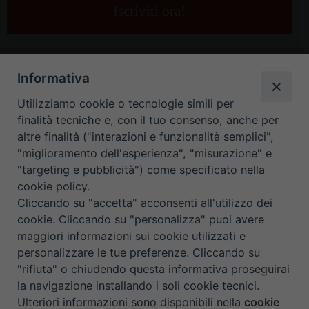
e-
mail
*
Informativa
Utilizziamo cookie o tecnologie simili per
finalità tecniche e, con il tuo consenso, anche per
altre finalità ("interazioni e funzionalità semplici",
"miglioramento dell'esperienza", "misurazione" e
"targeting e pubblicità") come specificato nella
HOME
CONTATTI
cookie policy.
Cliccando su "accetta" acconsenti all'utilizzo dei
ORARIO UFFICI DI CURIA: DAL LUNEDÌ AL VENERDÌ DALLE 9
cookie. Cliccando su "personalizza" puoi avere
maggiori informazioni sui cookie utilizzati e
ALLE 12.30
personalizzare le tue preferenze. Cliccando su
"rifiuta" o chiudendo questa informativa proseguirai
Copyright ©
Diocesi Padova
. All Rights Reserved.
Note Legali
|
la navigazione installando i soli cookie tecnici.
Privacy
|
Cookie policy
Ulteriori informazioni sono disponibili nella
cookie
Preferenze Cookie