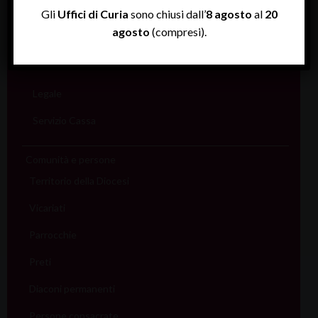
Rendiconti
Gli
Uffici di Curia
sono chiusi dall’
8 agosto
al
20
agosto
(compresi).
Economato
Informatico
Legale
Servizio Cassa
Comunità e persone
Territorio della Diocesi
Vicariati
Parrocchie
Preti
Diaconi permanenti
Persone consacrate