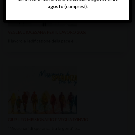
agosto
(compresi).
VEGLIA DIOCESANA PER IL LAVORO 2026
Il lavoro e l’edificazione della pace è…
GIUBILEO MISSIONARIO E VEGLIA D’INVIO
“Missionari di speranza tra le genti” è…