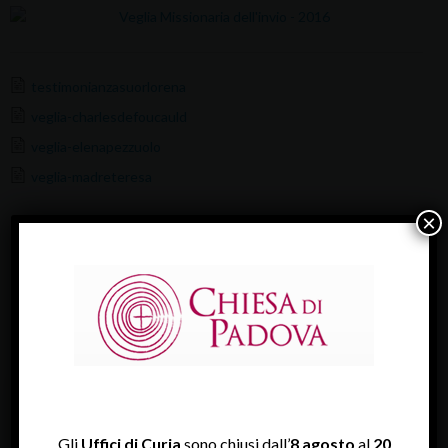
testimonianzasuorlorena
veglia-charlesdefoucauld
veglia-elenapezzuolo
veglia-madreteresa
×
in evidenza
,
missione
ULTIME NEWS
Gli
Uffici di Curia
sono chiusi dall’
8 agosto
al
20