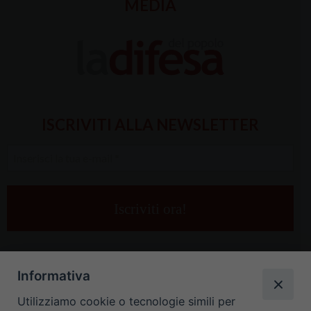
MEDIA
ISCRIVITI ALLA NEWSLETTER
Inserisci
la
tua
e-
mail
*
Informativa
Utilizziamo cookie o tecnologie simili per