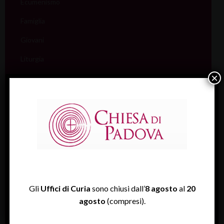
Ecumenismo
Famiglia
Giovani
Liturgia
×
Migranti
Missione
Pellegrinaggi
Salute
Scuola
Sociale e Lavoro
FISP
Gli
Uffici di Curia
sono chiusi dall’
8 agosto
al
20
agosto
(compresi).
Sport (Csi Padova)