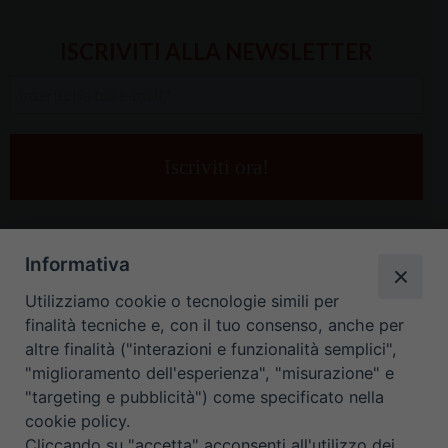
ISCRIVITI ALLA NEWSLETTER
Inserisci
la
tua
e-
mail
*
Informativa
Utilizziamo cookie o tecnologie simili per
finalità tecniche e, con il tuo consenso, anche per
altre finalità ("interazioni e funzionalità semplici",
"miglioramento dell'esperienza", "misurazione" e
"targeting e pubblicità") come specificato nella
HOME
CONTATTI
cookie policy.
Cliccando su "accetta" acconsenti all'utilizzo dei