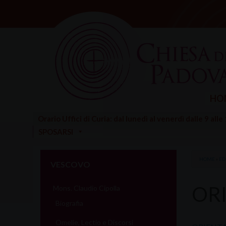
Skip
to
content
HO
Orario Uffici di Curia: dal lunedì al venerdì dalle 9 alle
SPOSARSI
HOME
»
ED
VESCOVO
OR
Mons. Claudio Cipolla
Biografia
Omelie, Lectio e Discorsi