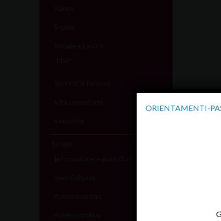
Salute
Scuola
Sociale e Lavoro
FISP
Sport (Csi Padova)
Vita consacrata
ORIENTAMENTI-PAS
Vocazioni
Servizi
Informazione e aiuto (S.IN.AI)
Beni Culturali
Assistenza Sale
G
Amministrativo