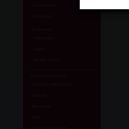
Assicurativo
Rendiconti
Economato
Informatico
Legale
Servizio Cassa
Comunità e persone
Territorio della Diocesi
Vicariati
Parrocchie
Preti
Diaconi permanenti