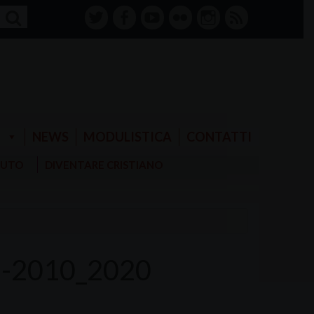
twitter
facebook-
youtube
Flickr
instagram
RSS
alt
E
NEWS
MODULISTICA
CONTATTI
AIUTO
DIVENTARE CRISTIANO
-2010_2020