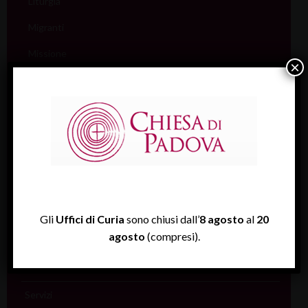
Liturgia
Migranti
Missione
×
Pellegrinaggi
Salute
Scuola
Sociale e Lavoro
FISP
Sport (Csi Padova)
Gli
Uffici di Curia
sono chiusi dall’
8 agosto
al
20
agosto
(compresi).
Vita consacrata
Vocazioni
Servizi