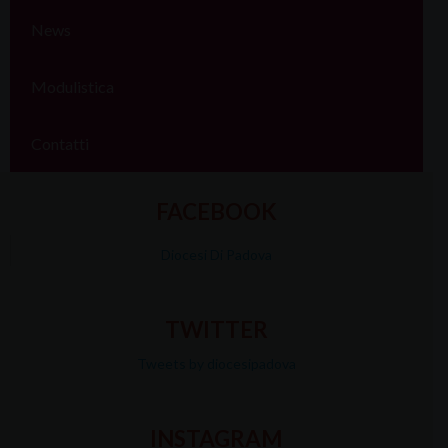
News
Modulistica
Contatti
FACEBOOK
Diocesi Di Padova
TWITTER
Tweets by diocesipadova
INSTAGRAM