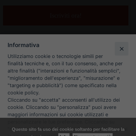
tua
e-
mail
*
Informativa
Utilizziamo cookie o tecnologie simili per
finalità tecniche e, con il tuo consenso, anche per
altre finalità ("interazioni e funzionalità semplici",
"miglioramento dell'esperienza", "misurazione" e
"targeting e pubblicità") come specificato nella
HOME
CONTATTI
cookie policy.
Cliccando su "accetta" acconsenti all'utilizzo dei
ORARIO UFFICI DI CURIA: DAL LUNEDÌ AL VENERDÌ DALLE 9
cookie. Cliccando su "personalizza" puoi avere
maggiori informazioni sui cookie utilizzati e
ALLE 12.30
personalizzare le tue preferenze. Cliccando su
"rifiuta" o chiudendo questa informativa proseguirai
Questo sito fa uso dei cookie soltanto per facilitare la
Copyright ©
Diocesi Padova
. All Rights Reserved.
Note Legali
|