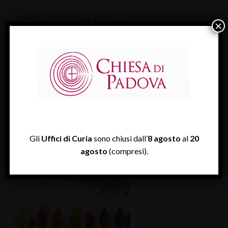
×
VEGLIA DIOCESANA PER IL LAVORO 2026
Il lavoro e l’edificazione della pace è…
Gli
Uffici di Curia
sono chiusi dall’
8 agosto
al
20
agosto
(compresi).