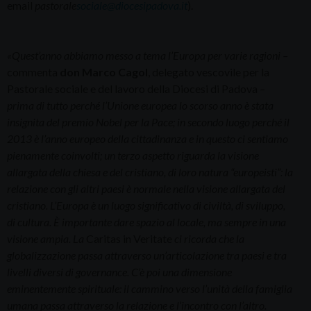
email
pastorale
sociale@diocesipadova.it
).
«Quest’anno abbiamo messo a tema l’Europa per varie ragioni –
commenta
don Marco Cagol
, delegato vescovile per la
Pastorale sociale e del lavoro della Diocesi di Padova
–
prima di tutto perché l’Unione europea lo scorso anno è stata
insignita del premio Nobel per la Pace; in secondo luogo perché il
2013 è l’anno europeo della cittadinanza e in questo ci sentiamo
pienamente coinvolti; un terzo aspetto riguarda la visione
allargata della chiesa e del cristiano, di loro natura “europeisti”: la
relazione con gli altri paesi è normale nella visione allargata del
cristiano. L’Europa è un luogo significativo di civiltà, di sviluppo,
di cultura. È importante dare spazio al locale, ma sempre in una
visione ampia. La
Caritas in Veritate
ci ricorda che la
globalizzazione passa attraverso un’articolazione tra paesi e tra
livelli diversi di governance. C’è poi una dimensione
eminentemente spirituale: il cammino verso l’unità della famiglia
umana passa attraverso la relazione e l’incontro con l’altro.