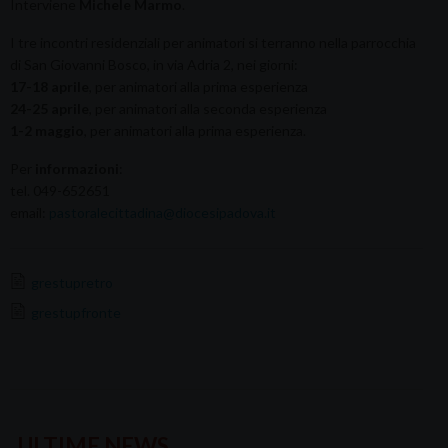
Interviene
Michele Marmo
.
I tre incontri residenziali per animatori si terranno nella parrocchia
di San Giovanni Bosco, in via Adria 2, nei giorni:
17-18 aprile
, per animatori alla prima esperienza
24-25 aprile
, per animatori alla seconda esperienza
1-2 maggio
, per animatori alla prima esperienza.
Per
informazioni
:
tel. 049-652651
email:
pastoralecittadina@diocesipadova.it
grestupretro
grestupfronte
ULTIME NEWS