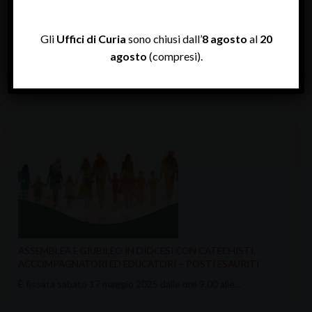
Gli
Uffici di Curia
sono chiusi dall’
8 agosto
al
20
GIUBILEO MISSIONARIO E VEGLIA D’INVIO
agosto
(compresi).
“Missionari di speranza tra le genti” è…
ASSEMBLEA E GIUBILEO IN DIOCESI CON CATECHISTI,
ACCOMPAGNATORI ED EDUCATORI – POSTI ESAURITI
È fissata sabato 17 maggio 2025 dalle ore 9.00 alle…