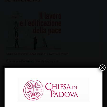
VEGLIA DIOCESANA PER IL LAVORO 2026
Il lavoro e l’edificazione della pace è…
×