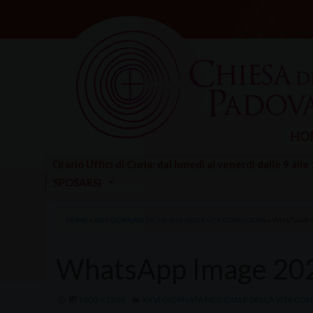
Skip
to
content
HO
Orario Uffici di Curia: dal lunedì al venerdì dalle 9 alle
SPOSARSI
HOME
»
XXVI GIORNATA MONDIALE DELLA VITA CONSACRATA
»
WHATSAPP IM
WhatsApp Image 2022
1600 × 1200
XXVI GIORNATA MONDIALE DELLA VITA CO