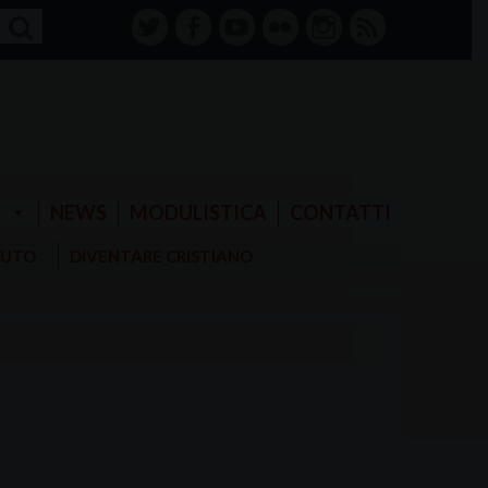
twitter
facebook-
youtube
Flickr
instagram
RSS
alt
E
NEWS
MODULISTICA
CONTATTI
AIUTO
DIVENTARE CRISTIANO