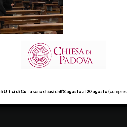
giornata mondiale della vita consacrata 2022 (c) diocesipadova
li
Uffici di Curia
sono chiusi dall’
8 agosto
al
20 agosto
(compresi