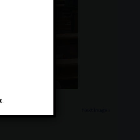
).
Next Image »