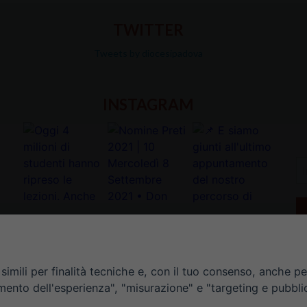
TWITTER
Tweets by diocesipadova
INSTAGRAM
In
la
tu
e-
ma
*
imili per finalità tecniche e, con il tuo consenso, anche per 
amento dell'esperienza", "misurazione" e "targeting e pubbli