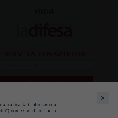
MEDIA
ISCRIVITI ALLA NEWSLETTER
serisci
a
il
altre finalità ("interazioni e
cità") come specificato nella