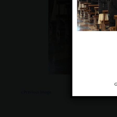
G
« Previous Image