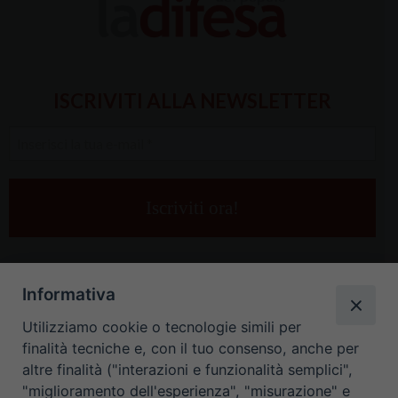
ISCRIVITI ALLA NEWSLETTER
Inserisci
la
tua
e-
mail
*
Informativa
Utilizziamo cookie o tecnologie simili per
finalità tecniche e, con il tuo consenso, anche per
altre finalità ("interazioni e funzionalità semplici",
"miglioramento dell'esperienza", "misurazione" e