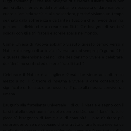
Oggi abbiamo più che mai bisogno di superare il limite dell’io per
aprirci alla dimensione del noi, abbiamo necessità di dare gambe e
cuore all’amicizia sociale, alla solidarietà, perché viviamo un tempo
segnato dalla sofferenza e da tante situazioni che, invece di unirci,
portano a dividerci e a creare conflitti. C’è bisogno di sentirsi
solidali con gli altri, fratelli e sorelle sparsi nel mondo.
Come Chiesa di Padova abbiamo vissuto questo tempo verso il
Natale all’insegna di un invito: “verso un noi sempre più grande”. Ed
è questa dimensione del noi, che desideriamo vivere e celebrare,
desideriamo sentirci ed essere “fratelli tutti”.
Celebrare il Natale è accogliere Gesù che viene ad abitare in
mezzo a noi. Il Signore ci insegna a vivere, a dare contenuto e
significato di felicità, di benessere, di pace alla nostra convivenza
umana.
L’augurio alla fratellanza universale – di cui il Natale è segno con il
farsi fratello degli uomini e delle donne di Dio, con il farsi “fratello
piccolo”, bisognoso di famiglia e di comunità – può risultare più
sorprendente se percepiamo che si tratta di una logica diversa da
quella della nostra cultura occidentale, sempre più centrata sull’io.