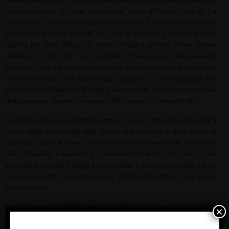
L’individualismo richiede autonomia, autosufficienza, salute. La
piccolezza – solo la piccolezza – percepisce e proclama che si può
vivere solo insieme, con un “noi” che si estende e diventa grande
quanto più sono diffuse le nostre fragilità: proprio come stiamo
vivendo con il Covid-19 e i problemi di salute, con le migrazioni
forzate e i morti in mare e nelle rotte balcaniche, con la precarietà
nel lavoro come nel caso della Speedline, con l’impegno per
arginare l’inquinamento da Pfas e la necessità della cura e custodia
dell’ambiente. Insieme possiamo affrontare le sfide della vita.
Facendosi piccolo e fragile il Signore Gesù ci introduce alla logica
nuova della fratellanza, sulla strada dell’apertura e della presa in
cura dei fratelli e delle sorelle più deboli. Prendendo in braccio
Gesù Bambino impariamo a prendere in braccio tutti coloro che
sono più bisognosi e fragili. La piccolezza – solo la piccolezza – o un
cuore convertito percepiscono e proclamano che si può vivere
solo insieme.
Fare gli auguri di Natale oggi è ricordarci che siamo tutti fratelli e
×
sorelle.