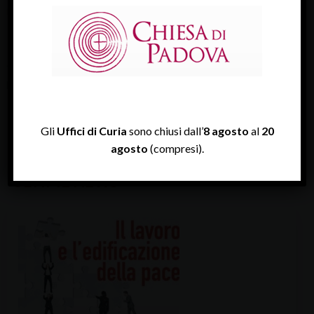
Buon Natale! Buona apertura alla fratellanza universale!
+ Claudio Cipolla, vescovo
Questo contenuto non è disponibile per via delle tue
preferenze
sui cookie
Gli
Uffici di Curia
sono chiusi dall’
8 agosto
al
20
agosto
(compresi).
ULTIME NEWS