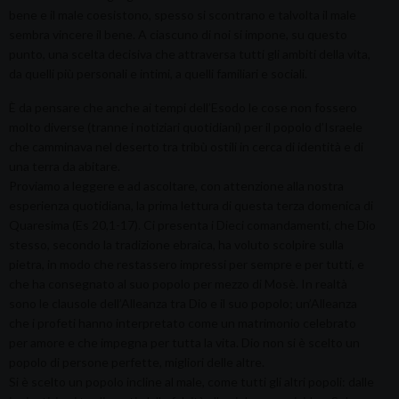
bene e il male coesistono, spesso si scontrano e talvolta il male
sembra vincere il bene. A ciascuno di noi si impone, su questo
punto, una scelta decisiva che attraversa tutti gli ambiti della vita,
da quelli più personali e intimi, a quelli familiari e sociali.
È da pensare che anche ai tempi dell’Esodo le cose non fossero
molto diverse (tranne i notiziari quotidiani) per il popolo d’Israele
che camminava nel deserto tra tribù ostili in cerca di identità e di
una terra da abitare.
Proviamo a leggere e ad ascoltare, con attenzione alla nostra
esperienza quotidiana, la prima lettura di questa terza domenica di
Quaresima (Es 20,1-17). Ci presenta i Dieci comandamenti, che Dio
stesso, secondo la tradizione ebraica, ha voluto scolpire sulla
pietra, in modo che restassero impressi per sempre e per tutti, e
che ha consegnato al suo popolo per mezzo di Mosè. In realtà
sono le clausole dell’Alleanza tra Dio e il suo popolo; un’Alleanza
che i profeti hanno interpretato come un matrimonio celebrato
per amore e che impegna per tutta la vita. Dio non si è scelto un
popolo di persone perfette, migliori delle altre.
Si è scelto un popolo incline al male, come tutti gli altri popoli: dalle