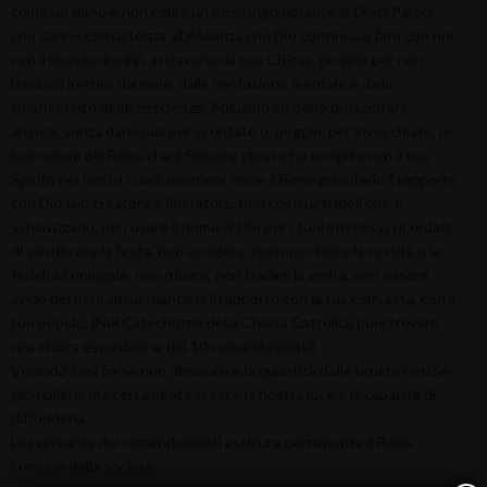
come un dono e non come un peso ingombrante le Dieci Parole
che danno consistenza all’Alleanza che Dio continua a fare con noi,
con il mondo di oggi, attraverso la sua Chiesa, proprio per non
lasciarci irretire dal male, dalla confusione mentale e dallo
smarrimento delle coscienze. Abbiamo bisogno di ascoltare
ancora, senza darle mai per scontate o, peggio, per invecchiate, le
indicazioni del Bene che il Signore stesso ha scolpito con il suo
Spirito nei nostri cuori: mantieni come il Bene prioritario il rapporto
con Dio tuo creatore e liberatore, non costruirti idoli che ti
schiavizzano, non usare il nome di Dio per i tuoi interessi, ricordati
di santificare la festa, non uccidere, non macchiare la castità e la
fedeltà coniugale, non rubare, non tradire la verità, non essere
avido dei beni altrui, mantieni il rapporto con la tua comunità, con il
tuo popolo. (Nel Catechismo della Chiesa Cattolica puoi trovare
una chiara esposizione dei 10 comandamenti).
Vivendo così forse non diminuisce la quantità delle brutte notizie
giornaliere, ma certamente cresce la nostra luce e la capacità di
diffonderla.
L’osservanza dei comandamenti assicura certamente il Bene
comune della società.