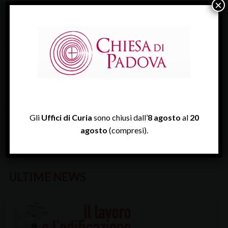
×
Vi sono vicino con la mia preghiera, il mio affetto e benedico il
vostro impegno di Quaresima.
Antonio, vescovo
III-Domenica-di-Quaresima
III-Domenica-di-Quaresima
III_Domenica_di_Quaresima
Gli
Uffici di Curia
sono chiusi dall’
8 agosto
al
20
agosto
(compresi).
ULTIME NEWS