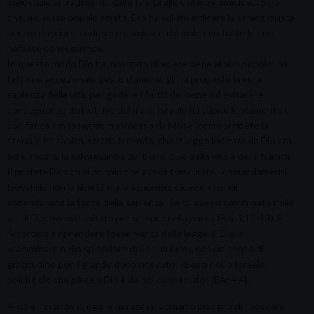
ingiustizie ai tradimenti, dalle falsità alle violenze omicide… Solo
che, a questo popolo amato, Dio ha voluto indicare la strada giusta
per non lasciarsi sedurre e dominare dal male con tutte le sue
nefaste conseguenze.
In questo modo Dio ha mostrato di volere bene al suo popolo; ha
fatto un eccezionale gesto d’amore: gli ha proposto la vera
sapienza della vita, per godere i frutti del bene ed evitare le
conseguenze distruttive del male. Israele ha capito lentamente e
con fatica il messaggio trasmesso da Mosè (come si ripete la
storia!); ha capito, strada facendo, che la legge indicata da Dio era,
ed è ancora, la salvaguardia del bene, cioè della vita e della felicità.
Il profeta Baruch al popolo che aveva trascurato i comandamenti,
trovando non la libertà ma la schiavitù, diceva: «Tu hai
abbandonato la fonte della sapienza! Se tu avessi camminato nella
via di Dio, avresti abitato per sempre nella pace» (Bar 3,12-13). E
l’esortava a riprendere l’osservanza della legge di Dio, a
«camminare nello splendore della sua luce», con un senso di
gratitudine per il grande dono ricevuto: «Beati noi, o Israele,
poiché ciò che piace a Dio è da noi conosciuto» (Bar 4.4).
Anche il mondo di oggi e noi stessi abbiamo bisogno di “ricevere”