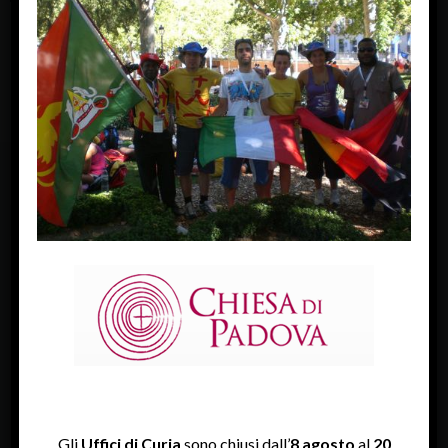
Next Image »
FACEBOOK
Diocesi Di Padova
TWITTER
Tweets by diocesipadova
INSTAGRAM
Gli
Uffici di Curia
sono chiusi dall’
8 agosto
al
20