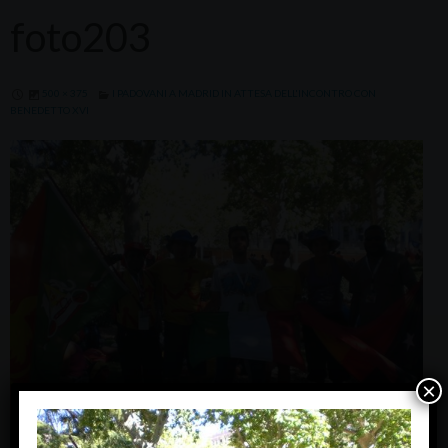
foto203
500 × 375
I PADOVANI A MADRID IN ATTESA DELL'INCONTRO CON
BENEDETTO XVI
×