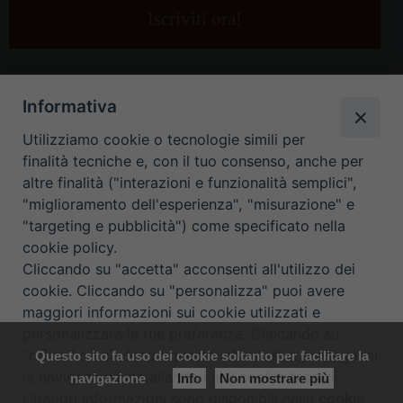
e-
mail
*
Informativa
Utilizziamo cookie o tecnologie simili per
finalità tecniche e, con il tuo consenso, anche per
altre finalità ("interazioni e funzionalità semplici",
"miglioramento dell'esperienza", "misurazione" e
"targeting e pubblicità") come specificato nella
HOME
CONTATTI
cookie policy.
Cliccando su "accetta" acconsenti all'utilizzo dei
ORARIO UFFICI DI CURIA: DAL LUNEDÌ AL VENERDÌ DALLE 9
cookie. Cliccando su "personalizza" puoi avere
maggiori informazioni sui cookie utilizzati e
ALLE 12.30
personalizzare le tue preferenze. Cliccando su
"rifiuta" o chiudendo questa informativa proseguirai
Questo sito fa uso dei cookie soltanto per facilitare la
Copyright ©
Diocesi Padova
. All Rights Reserved.
Note Legali
|
la navigazione installando i soli cookie tecnici.
navigazione
Info
Non mostrare più
Privacy
|
Cookie policy
Ulteriori informazioni sono disponibili nella
cookie