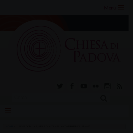
Skip
Menu
to
content
twitter
facebook-
youtube
Flickr
instagram
RSS
alt
HOME
»
IL BENE COMUNE, STILE DI VITA NELLA COMUNITÀ CRISTIANA