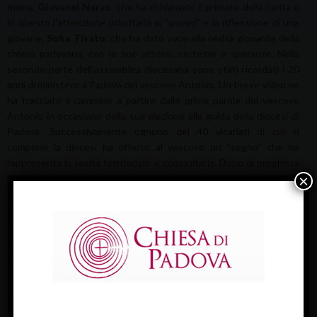
mons. Giovanni Nervo
, che ha richiamato il primato della carità e
in questo l'attenzione prioritaria ai “poveri” e la riflessione di una
giovane,
Sofia Tisato
, che ha dato voce alla realtà giovanile della
chiesa padovana, con le sue attese, certezze e speranze. Nella
secondo parte dell'assemblea diocesana sono stati ricordati i 20
anni di ministero a Padova del vescovo Antonio. Un breve video ne
ha tracciato il cammino a partire dalle prime parole del vescovo
Antonio in occasione della sua elezione alla guida della diocesi di
Padova. Successivamente ognuno dei 40 vicariati di cui si
compone la diocesi ha offerto al vescovo un “segno” che ne
rappresenta la realtà territoriale e comunitaria. Dopo la preghiera
×
l'intervento di mons. Mattiazzo, che ha sinceramente ringraziato la
chiesa di Padova – che sente come “madre” – e quanti hanno in
questi vent'anni collaborato con lui, ma ha anche sottolineato
alcune attenzioni e la centralità di quello che egli stesso ha
assunto come motto episcopale: “Ricapitolare in Cristo tutte le
cose”.
Al termine è stato donato al vescovo e presentato dal vicario
generale, mons. Paolo Doni, il volume “Il vescovo Antonio e la