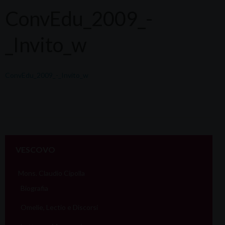
ConvEdu_2009_-
_Invito_w
ConvEdu_2009_-_Invito_w
VESCOVO
Mons. Claudio Cipolla
Biografia
Omelie, Lectio e Discorsi