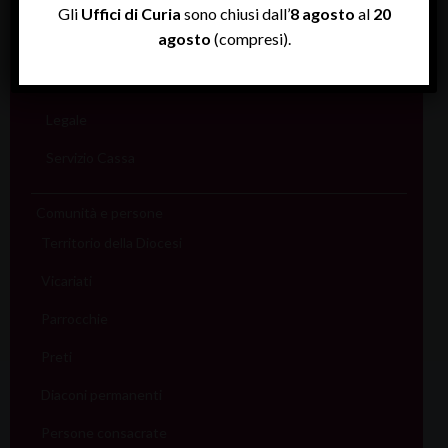
Rendiconti
Gli
Uffici di Curia
sono chiusi dall’
8 agosto
al
20
agosto
(compresi).
Economato
Informatico
Legale
Servizio Cassa
Comunità e persone
Territorio della Diocesi
Vicariati
Parrocchie
Preti
Diaconi permanenti
Persone consacrate