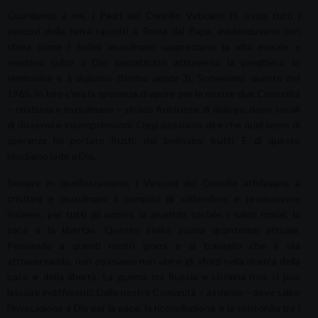
Guardando a voi, i Padri del Concilio Vaticano II, ossia tutti i
vescovi della terra raccolti a Roma dal Papa, evidenziavano con
stima come i fedeli musulmani «apprezzano la vita morale e
rendono culto a Dio soprattutto attraverso la preghiera, le
elemosine e il digiuno» (
Nostra aetate
3). Scrivevano questo nel
1965. In loro c’era la speranza di aprire per le nostre due Comunità
– cristiana e musulmana – strade fruttuose di dialogo, dopo secoli
di dissensi e incomprensioni. Oggi possiamo dire che quel seme di
speranza ha portato frutti: dei bellissimi frutti. E di questo
rendiamo lode a Dio.
Sempre in quell’occasione, i Vescovi del Concilio affidavano a
cristiani e musulmani il compito di «difendere e promuovere
insieme, per tutti gli uomini, la giustizia sociale, i valori morali, la
pace e la libertà». Questo invito suona quantomai attuale.
Pensando a questi nostri giorni e al travaglio che li sta
attraversando, non possiamo non unire gli sforzi nella ricerca della
pace e della libertà. La guerra tra Russia e Ucraina non ci può
lasciare indifferenti. Dalle nostre Comunità – assieme – deve salire
l’invocazione a Dio per la pace, la riconciliazione e la concordia tra i