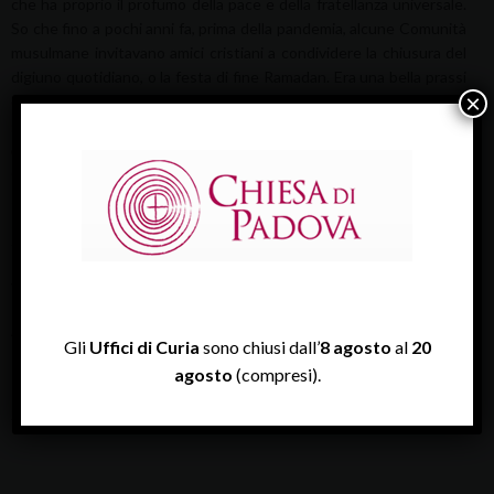
che ha proprio il profumo della pace e della fratellanza universale.
So che fino a pochi anni fa, prima della pandemia, alcune Comunità
musulmane invitavano amici cristiani a condividere la chiusura del
digiuno quotidiano, o la festa di fine Ramadan. Era una bella prassi
×
di fratellanza che mi auguro possa riprendere. Abbiamo bisogno di
gesti di comunione fraterna.
Frequentarsi
,
conoscersi
e
condividere
potrebbero essere i tre verbi che le nostre due
Comunità religiose assumono per vivere la pace. Da parte mia
solleciterò le Comunità cristiane a praticarli. Penso che il Cielo ne
sarà contento! E un po’ della sua pace scenderà su di noi e su
tutto il mondo.
Vi accompagno con la mia preghiera in questo mese.
A voi, cari Fratelli e Sorelle musulmane, buon inizio di Ramadan.
Gli
Uffici di Curia
sono chiusi dall’
8 agosto
al
20
+ Claudio, vescovo
agosto
(compresi).
2 aprile 2022