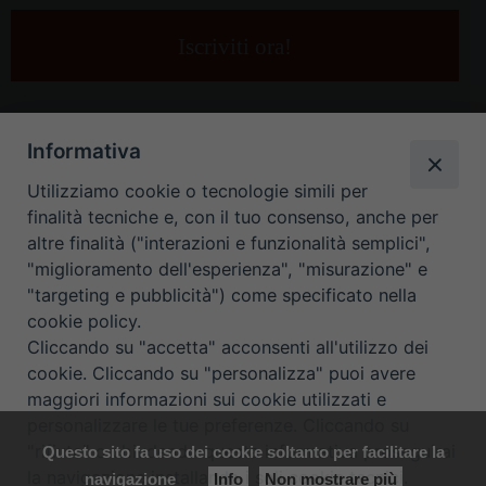
tua
e-
mail
*
Informativa
Utilizziamo cookie o tecnologie simili per
finalità tecniche e, con il tuo consenso, anche per
altre finalità ("interazioni e funzionalità semplici",
"miglioramento dell'esperienza", "misurazione" e
"targeting e pubblicità") come specificato nella
HOME
CONTATTI
cookie policy.
Cliccando su "accetta" acconsenti all'utilizzo dei
ORARIO UFFICI DI CURIA: DAL LUNEDÌ AL VENERDÌ DALLE 9
cookie. Cliccando su "personalizza" puoi avere
maggiori informazioni sui cookie utilizzati e
ALLE 12.30
personalizzare le tue preferenze. Cliccando su
"rifiuta" o chiudendo questa informativa proseguirai
Questo sito fa uso dei cookie soltanto per facilitare la
Copyright ©
Diocesi Padova
. All Rights Reserved.
Note Legali
|
la navigazione installando i soli cookie tecnici.
navigazione
Info
Non mostrare più
Privacy
|
Cookie policy