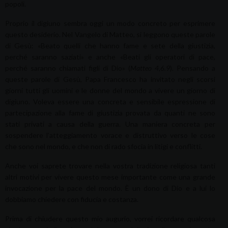
popoli.
Proprio il digiuno sembra oggi un modo concreto per esprimere
questo desiderio. Nel Vangelo di Matteo, si leggono queste parole
di Gesù: «Beato quelli che hanno fame e sete della giustizia,
perché saranno saziati» e anche «Beati gli operatori di pace,
perché saranno chiamati figli di Dio» (
Matteo 4,6.9
). Pensando a
queste parole di Gesù, Papa Francesco ha invitato negli scorsi
giorni tutti gli uomini e le donne del mondo a vivere un giorno di
digiuno. Voleva essere una concreta e sensibile espressione di
partecipazione alla fame di giustizia provata da quanti ne sono
stati privati a causa della guerra. Una maniera concreta per
sospendere l’atteggiamento vorace e distruttivo verso le cose
che sono nel mondo, e che non di rado sfocia in litigi e conflitti.
Anche voi saprete trovare nella vostra tradizione religiosa tanti
altri motivi per vivere questo mese importante come una grande
invocazione per la pace del mondo. È un dono di Dio e a lui lo
dobbiamo chiedere con fiducia e costanza.
Prima di chiudere questo mio augurio, vorrei ricordare qualcosa