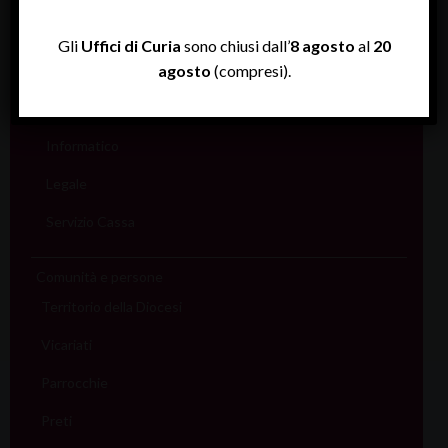
Amministrativo
Assicurativo
Gli
Uffici di Curia
sono chiusi dall’
8 agosto
al
20
Rendiconti
agosto
(compresi).
Economato
Informatico
Legale
Servizio Cassa
Comunità e persone
Territorio della Diocesi
Vicariati
Parrocchie
Preti