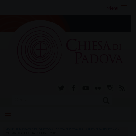
Skip
Menu
to
content
twitter
facebook-
youtube
Flickr
instagram
RSS
alt
HOME
»
IL MESSAGGIO DEL VESCOVO ALLA CITTÀ DI PADOVA PER LA FESTA DI SANT'ANTONIO
»
MESSAGGIO-ALLA-CITTA-13-GIUGNO-2009