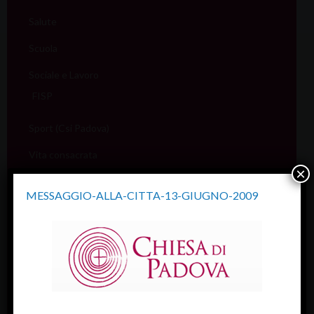
Salute
Scuola
Sociale e Lavoro
FISP
Sport (Csi Padova)
Vita consacrata
×
Vocazioni
MESSAGGIO-ALLA-CITTA-13-GIUGNO-2009
Servizi
Informazione e aiuto (S.IN.AI)
Beni Culturali
Assistenza Sale