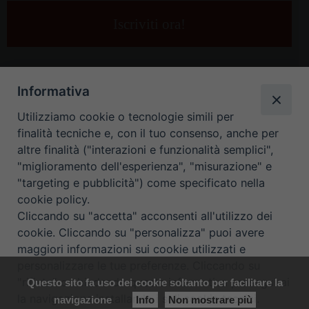
tua
e-
mail
*
Informativa
Utilizziamo cookie o tecnologie simili per
finalità tecniche e, con il tuo consenso, anche per
altre finalità ("interazioni e funzionalità semplici",
"miglioramento dell'esperienza", "misurazione" e
"targeting e pubblicità") come specificato nella
HOME
CONTATTI
cookie policy.
Cliccando su "accetta" acconsenti all'utilizzo dei
ORARIO UFFICI DI CURIA: DAL LUNEDÌ AL VENERDÌ DALLE 9
cookie. Cliccando su "personalizza" puoi avere
maggiori informazioni sui cookie utilizzati e
ALLE 12.30
personalizzare le tue preferenze. Cliccando su
"rifiuta" o chiudendo questa informativa proseguirai
Questo sito fa uso dei cookie soltanto per facilitare la
Copyright ©
Diocesi Padova
. All Rights Reserved.
Note Legali
|
la navigazione installando i soli cookie tecnici.
navigazione
Info
Non mostrare più
Privacy
|
Cookie policy