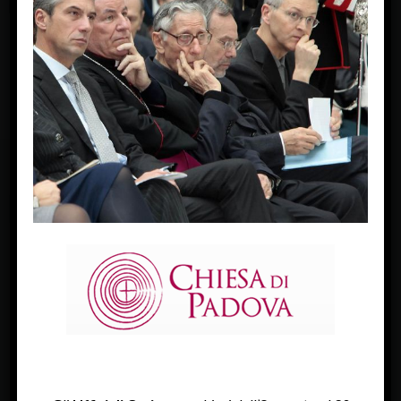
« Previous Image
FACEBOOK
Diocesi Di Padova
TWITTER
Tweets by diocesipadova
INSTAGRAM