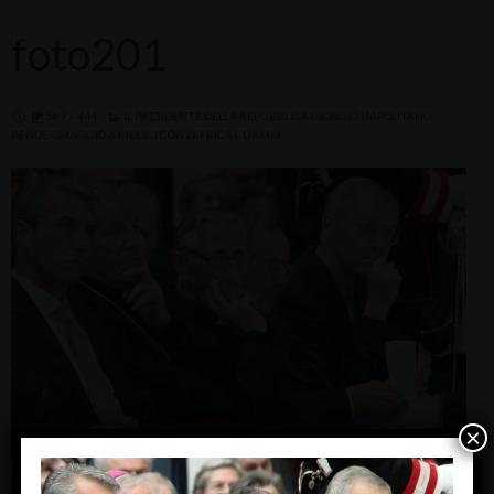
foto201
589 × 444
IL PRESIDENTE DELLA REPUBBLICA GIORGIO NAPOLITANO
RENDE OMAGGIO A MEDICI CON L'AFRICA CUAMM
×