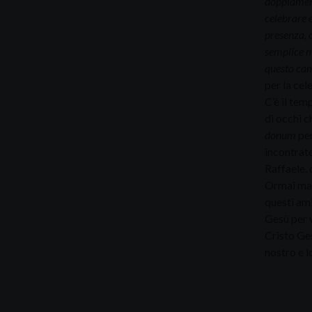
doppiamente
celebrare 
presenza, o
semplice ma
questo cam
per la cel
C’è il tem
di occhi c
donum
per
incontrate
Raffaele, 
Ormai manc
questi ami
Gesù per v
Cristo Ges
nostro e l