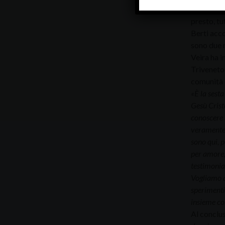
festa è ve
presto, tu
Berti acco
sono due m
Veira ha i
Triveneto 
comunità 
«È la sesta
Gesù Cristo
conoscere 
veramente p
sono qui, 
per amore, 
testimoniar
Vogliamo a
sperimenti
insieme con
Al conclu