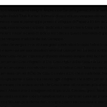
ro, ma qui la vita per le strade si muove in modo consueto, chi va al
tto si muove come sempre. Anche il cortile della parrocchia di San 
glie i fedeli Thai, Kariani, Birmani, di ogni età, provengono dai vari
esse, e una al pomeriggio presso il villaggio di Papae a 65 km da 
naugurato la nuova cappella, dedicata a Santa Chiara. Oggi per la
fa loro visita! Il canto di lode ci introduce a questo momento di gi
che vengono tradotte da don Giuseppe.
 volta che vengo tra voi, ed è una gioia, condividere la stessa fede e lo st
 e siamo qui per approfondire l 'amore di Gesù per noi. La sacra scrittu
bene Gesù, ma per capire in profondità abbiamo bisogno della luce dello
er per noi: Gesù è l’agnello di Dio, Gesù è figlio di Dio, Gesù è la luce pe
per accompagnare e condividere con voi la fede in Gesù! Sono qui con voi
per stare con noi. Il Dio che Gesù ci rivela è il Dio che ci vuole bene. S
lo ogni giorno, e Gesù è qui con noi oggi, è l’agnello che si offre per noi,
vere una coscienza profonda che Gesù ci ama, allora in famiglia, al la
amo. Abbiate allora atteggiamenti di speranza. Con tanta gioia chiedo 
 i vostri sacerdoti, e io ritornando in Italia vi portò nel cuore, nel prof
sione Wisaan, presidente del Consiglio pastorale consegna al vesc