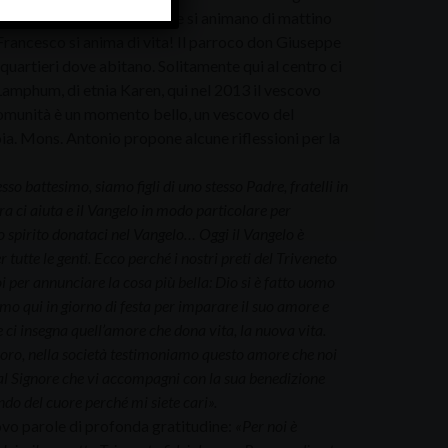
 lavoro, chi va ai mercati che si animano di mattino
Francesco si anima di vita! Il parroco don Giuseppe
 quartieri dove abitano. Solitamente qui al centro ci
Lamphum, di etnia Karen, qui nel 2013 il vescovo
 comunità è un momento bello, un vescovo del
oia. Mons. Antonio propone alcune riflessioni per la
esso battesimo, siamo figli di uno stesso Padre, fratelli in
ra ci aiuta e il Vangelo in modo particolare per
 spirito donataci nel Vangelo… Oggi il Vangelo è
r tutte le genti. Ecco perché i nostri preti del Triveneto
 per annunciare la cosa più bella: Dio si è fatto uomo
iamo qui in giorno di festa per imparare il suo amore e
 e ci insegna quell’amore che dona vita, la nuova vita.
voro, nella società testimoniamo questo amore che noi
al Signore che vi accompagni con la sua benedizione
ondo del cuore perché mi siete cari».
ovo parole di profonda gratitudine:
«Per noi è