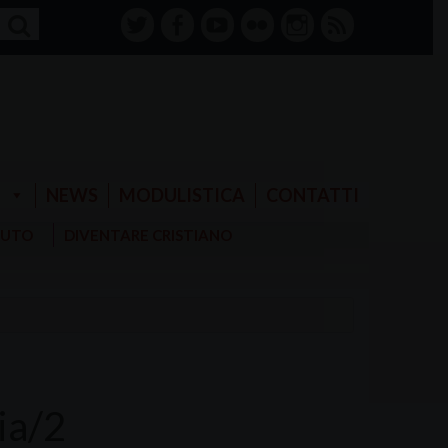
twitter
facebook-
youtube
Flickr
instagram
RSS
alt
E
NEWS
MODULISTICA
CONTATTI
AIUTO
DIVENTARE CRISTIANO
ia/2