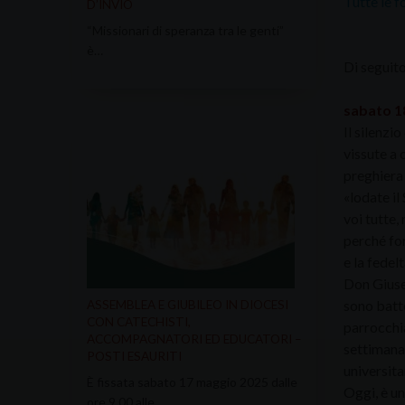
Tutte le f
D’INVIO
“Missionari di speranza tra le genti”
è…
Di seguito
sabato 1
Il silenzi
vissute a 
preghiera 
«lodate il
voi tutte, 
perché for
e la fedel
Don Giusep
sono batte
ASSEMBLEA E GIUBILEO IN DIOCESI
CON CATECHISTI,
parrocchia
ACCOMPAGNATORI ED EDUCATORI –
settimana 
POSTI ESAURITI
universita
È fissata sabato 17 maggio 2025 dalle
Oggi, è un
ore 9.00 alle…