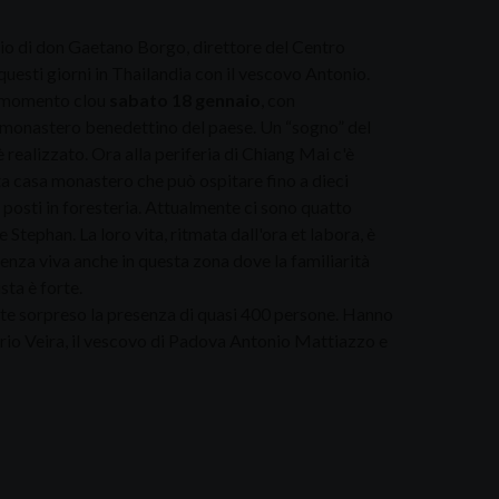
gio di don Gaetano Borgo, direttore del Centro
questi giorni in Thailandia con il vescovo Antonio.
n momento clou
sabato 18 gennaio
, con
 monastero benedettino del paese. Un “sogno” del
 realizzato. Ora alla periferia di Chiang Mai c'è
a casa monastero che può ospitare fino a dieci
posti in foresteria. Attualmente ci sono quatto
 Stephan. La loro vita, ritmata dall'ora et labora, è
nza viva anche in questa zona dove la familiarità
ta è forte.
nte sorpreso la presenza di quasi 400 persone. Hanno
io Veira, il vescovo di Padova Antonio Mattiazzo e