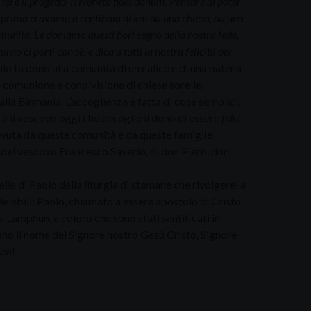
lei e il progetto Triveneto fidei donum. Pensare di poter
e, prima eravamo a centinaia di km da una chiesa, da una
omunità. Le doniamo questi fiori segno della nostra fede,
 ci porti con sè, e dica a tutti la nostra felicità per
nio fa dono alla comunità di un calice e di una patena
 comunione e condivisione di chiese sorelle.
alla Birmania. L’accoglienza è fatta di cose semplici,
 è il vescovo oggi che accoglie il dono di essere
fidei
cevuta da queste comunità e da queste famiglie
rna del vescovo Francesco Saverio, di don Piero, don
e di Paolo della liturgia di stamane che rivolgerei a
elebili: Paolo, chiamato a essere apostolo di Cristo
 Lamphun, a coloro che sono stati santificati in
cano il nome del Signore nostro Gesù Cristo, Signore
sto!