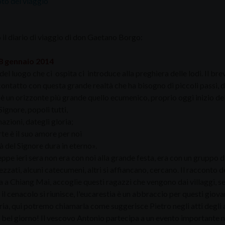
oto del viaggio
 il diario di viaggio di don Gaetano Borgo:
8 gennaio 2014
o del luogo che ci ospita ci introduce alla preghiera delle lodi. Il b
contatto con questa grande realtà che ha bisogno di piccoli passi, di
è un orizzonte più grande quello ecumenico, proprio oggi inizio dell
 Signore, popoli tutti,
nazioni, dategli gloria;
te è il suo amore per noi
tà del Signore dura in eterno».
pe ieri sera non era con noi alla grande festa, era con un gruppo di
zzati, alcuni catecumeni, altri si affiancano, cercano. Il racconto d
 a Chiang Mai, accoglie questi ragazzi che vengono dai villaggi, se
il cenacolo si riunisce, l'eucarestia è un abbraccio per questi giov
ria, qui potremo chiamarla come suggerisce Pietro negli atti degli 
 bel giorno! Il vescovo Antonio partecipa a un evento importante n