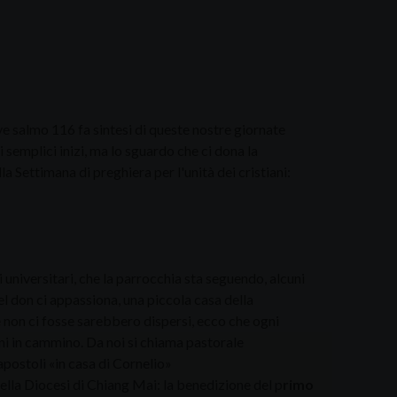
reve salmo 116 fa sintesi di queste nostre giornate
 semplici inizi, ma lo sguardo che ci dona la
a Settimana di preghiera per l'unità dei cristiani:
 universitari, che la parrocchia sta seguendo, alcuni
el don ci appassiona, una piccola casa della
 non ci fosse sarebbero dispersi, ecco che ogni
ani in cammino. Da noi si chiama pastorale
apostoli «in casa di Cornelio»
ella Diocesi di Chiang Mai: la benedizione del p
rimo