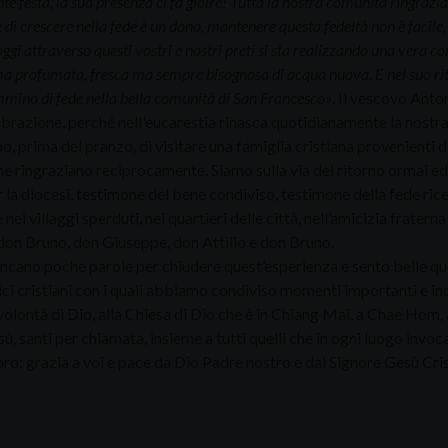
 festa, la sua presenza ci fa gioire! Tutta la nostra comunità ringrazia 
e di crescere nella fede è un dono, mantenere questa fedeltà non è facil
ggi attraverso questi vostri e nostri preti si sta realizzando una vera c
 profumata, fresca ma sempre bisognosa di acqua nuova. E nel suo ritorno
mino di fede nella bella comunità di San Francesco»
. Il vescovo Anto
ebrazione, perché nell'eucarestia rinasca quotidianamente la nostra
po, prima del pranzo, di visitare una famiglia cristiana provenienti d
he ringraziano reciprocamente. Siamo sulla via del ritorno ormai ed
 la diocesi, testimone del bene condiviso, testimone della fede ri
 nei villaggi sperduti, nei quartieri delle città, nell’amicizia frate
don Bruno, don Giuseppe, don Attilio e don Bruno.
ano poche parole per chiudere quest’esperienza e sento belle quell
ci cristiani con i quali abbiamo condiviso momenti importanti e ind
olontà di Dio, alla Chiesa di Dio che è in Chiang Mai, a Chae Hom, a
ù, santi per chiamata, insieme a tutti quelli che in ogni luogo invo
oro: grazia a voi e pace da Dio Padre nostro e dal Signore Gesù Cri