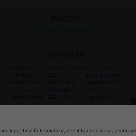
TWITTER
Tweets by diocesipadova
INSTAGRAM
In
la
tu
e-
ma
*
imili per finalità tecniche e, con il tuo consenso, anche per 