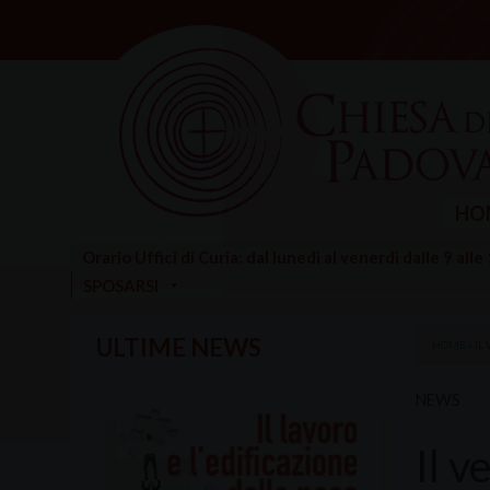
Skip
to
content
HO
Orario Uffici di Curia: dal lunedì al venerdì dalle 9 alle
SPOSARSI
ULTIME NEWS
HOME
»
IL
NEWS
Il v